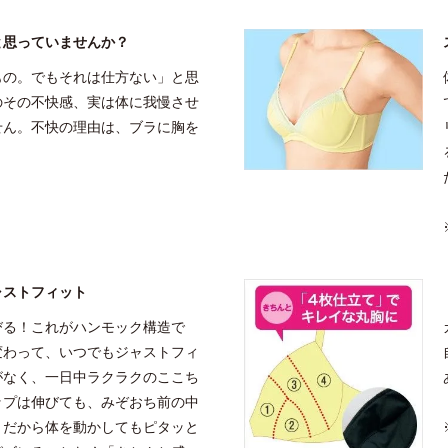
と思っていませんか？
もの。でもそれは仕方ない」と思
のその不快感、実は体に我慢させ
せん。不快の理由は、ブラに胸を
ャストフィット
びる！これがハンモック構造で
変わって、いつでもジャストフィ
がなく、一日中ラクラクのここち
ップは伸びても、みぞおち前の中
。だから体を動かしてもピタッと