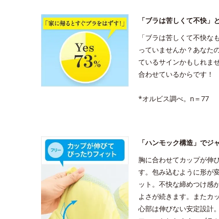
「ブラは苦しくて不快」
「ブラは苦しくて不快な
っていませんか？あなた
ているサインかもしれま
合わせているからです！
*オルビス調べ。n＝77
「ハンモック構造」でジ
胸に合わせてカップが伸
す。包み込むように形が
ット。不快な締めつけ感
よさが続きます。またカ
心部は伸びない安定設計