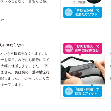
がズレることなく「きちんと感」
した
ちに当たらない
という不快感をなくします。L
ヤーを採用。みぞおち部分にワイ
を大幅に軽減します。また、L字
りません。実は胸の下垂や横流れ
開発しました。下からしっかり支
をキープします。