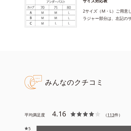
サイズ対応表
2サイズ（M・L）ご用意
ラジャー部分は、左記の
みんなのクチコミ
4.16
平均満足度
（
113
件）
5