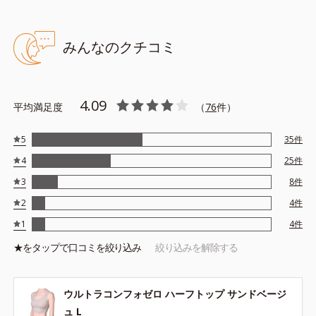
みんなのクチコミ
4.09
平均満足度
（
76
件）
5
35
件
4
25
件
3
8
件
2
4
件
1
4
件
★を
タップ
で口コミを絞り込み
絞り込みを解除する
ウルトラコンフォゼロ ハーフトップ サンドベージ
ュ L