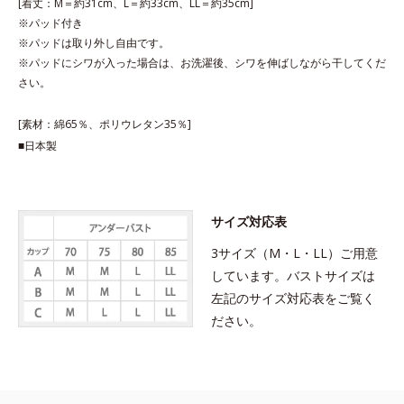
[着丈：M＝約31cm、L＝約33cm、LL＝約35cm]
※パッド付き
※パッドは取り外し自由です。
※パッドにシワが入った場合は、お洗濯後、シワを伸ばしながら干してくだ
さい。
[素材：綿65％、ポリウレタン35％]
■日本製
サイズ対応表
3サイズ（M・L・LL）ご用意
しています。バストサイズは
左記のサイズ対応表をご覧く
ださい。