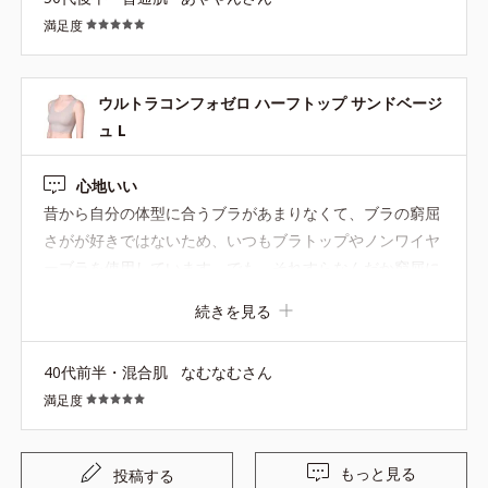
満足度
ウルトラコンフォゼロ ハーフトップ サンドベージ
ュ L
心地いい
昔から自分の体型に合うブラがあまりなくて、ブラの窮屈
さがが好きではないため、いつもブラトップやノンワイヤ
ーブラを使用しています。でも、それすらなんだか窮屈に
感じてきて・・・
すがるような気持ちで試しにこちら
続きを見る
のハーフトップを購入してみました。結果、とっても良い
です
窮屈さはないけど、ホールド感はしっかりしてい
40代前半・混合肌
なむなむさん
て、着心地がとてもよいです
ブラを着用したら必ずと
満足度
いっていいほどアンダーに締め付けられた跡が残っていた
のですが、こちらのハーフトップではアンダーに跡が残ら
ないです
こんなに違うものかとびっくりしました。 ト
もっと見る
投稿する
ップスにもラインが響かないので、気持ちよく一日過ごす