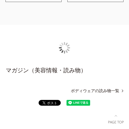
ことができています。リピ買いする予定です
ちなみに
大きさについては、サイズ表を見て、ハーフトップはＬサ
イズを購入しました。同じシリーズのタンクトップも購入
したのですが、こちらは襟ぐりが深めという口コミを参考
にしてＭサイズを購入しました。ハーフトップＬにタンク
トップＭを重ね着していますが、私的にはそれでちょうど
よいです
マガジン（美容情報・読み物）
ボディウェアの読み物一覧