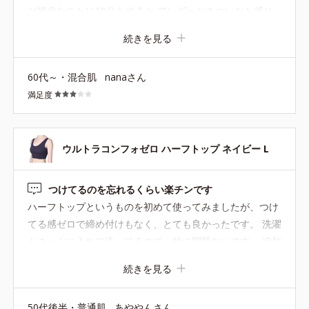
だ残念なことに10分もすると アンダーがきついなと感じ
ました。 アンダー75 CM なので Mサイズにしたのですが
続きを見る
窮屈な感じがして私には無理でした。 もともと ぴったり
なのが苦手なタイプなので… ぴったりなのが好きな人には
60代～・混合肌
nanaさん
とても良い商品だと思います。
満足度
ウルトラコンフォゼロ ハーフトップ ネイビー L
つけてるのを忘れるくらい楽チンです
ハーフトップというものを初めて使ってみましたが、つけ
てる感ゼロで締め付けもなく、とても良かったです。 洗濯
もネットに入れて洗ってるので、特に問題ないです。 追加
で購入していく予定です。
続きを見る
50代後半・普通肌
あややんさん