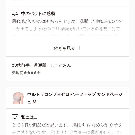
中のパットに感動
肌心地がいいのはもちろんですが、洗濯した時に中のパッ
トが出てしまった時にRＬ表記が付いているのを見つけて
びっくりしました。他のメーカーの同じようなものを使っ
た時に表記がなくてモヤッとしたことがあったので、さす
続きを見る
がオルビスさん！と小さな気づかいに洗濯時嬉しくなりま
した。
50代前半・普通肌
しーどさん
満足度
ウルトラコンフォゼロ ハーフトップ サンドベージ
ュ M
私には…
とても良い商品だと思います。 肌触り も なめらかで チク
チク感もないですし 何よりも アウターに響きません。 た