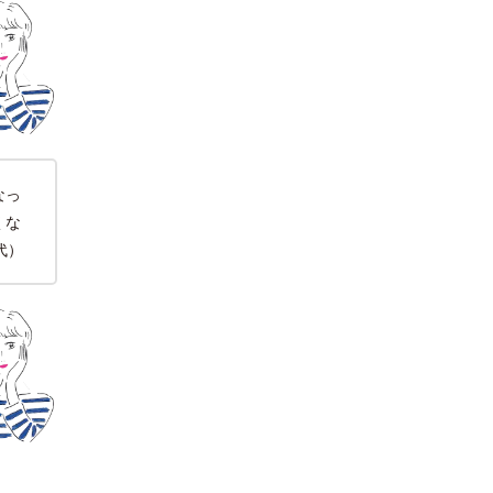
なっ
くな
代）