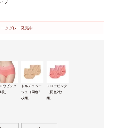
イプ
ィークグレー発売中
ロウピンク
ドルチェベー
メロウピンク
1枚）
ジュ（同色2
（同色2枚
枚組）
組）
。