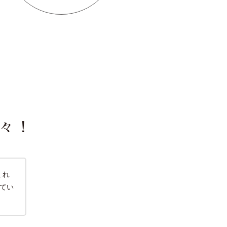
々！
くれ
てい