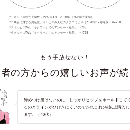
*1 オルビス総売上個数（1992年1月～2020年11月の販売実績）
*2 商品に対する満足度。オルビスみんなのクチコミより（2020年12月時点） n=258
*3 オルビスWeb「キクラボ」でのアンケート結果。n=765
*4 オルビスWeb「キクラボ」でのアンケート結果。n=1768
もう手放せない！
用者の方からの嬉しいお声が続
締めつけ感はないのに、しっかりヒップをホールドして
るのとラインがひびきにくいのでかれこれ6枚以上購入し
ます。（40代）