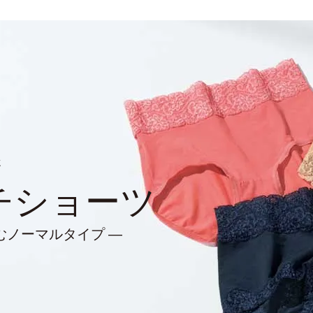
！
さ
チショーツ
むノーマルタイプ ―