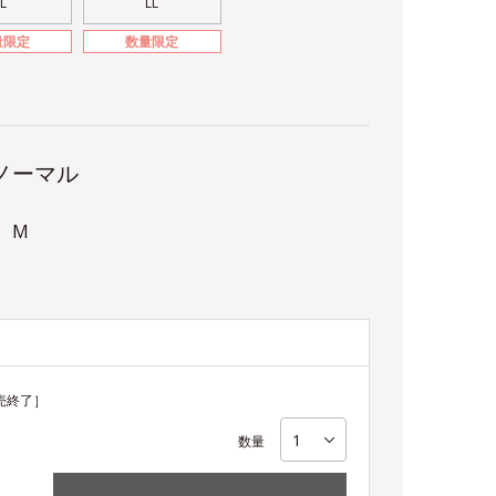
L
LL
量限定
数量限定
ノーマル
 M
売終了］
数量