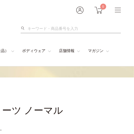
0
検
索
食品）
ボディウェア
店舗情報
マガジン
ーツ ノーマル
。