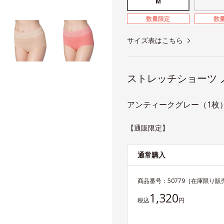
M
数量限定
数
サイズ表はこちら
ストレッチショーツ 
アンティークグレー（1枚）
【通販限定】
通常購入
商品番号：
50779
［在庫限り販
1,320
税込
円