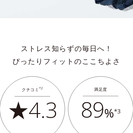
ストレス知らずの毎日へ！
ぴったりフィットのここちよさ
*2
満足度
クチコミ
89
★4.3
%
*3