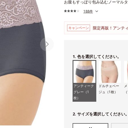
お腹もすっぽり包み込むノーマルタ
188件
限定再販！アンテ
キャンペーン
1. 色を選択してください。
アンティーク
ドルチェベー
メ
グレー（1
ジュ（1枚）
（
枚）
2. サイズを選択してください