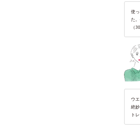
使っ
た。
（3
ウエ
絶妙
トレ