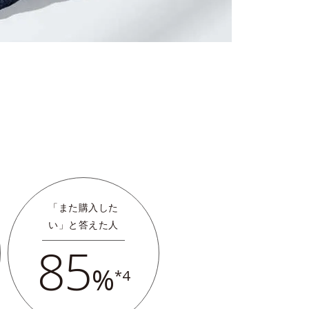
「また購入した
い」と答えた人
85
%
*4