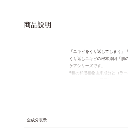
商品説明
「ニキビをくり返してしまう」
くり返しニキビの根本原因「肌
ケアシリーズです。
5種の和漢植物由来成分とコラ
さらにビタミンC誘導体をはじめ
放出する特殊技術によって、高い
潔な垢抜け肌(*2)へと導きます
たっぷりの保湿成分で低刺激。敏
L＝さっぱりタイプ（ニキビの
全成分表示
M＝しっとりタイプ（ニキビの