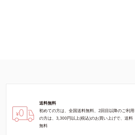
*1 うるおいによりキメを整え
*2 洗浄による汚れの除去
*3 テトラ2-ヘキシルデカン
*4 角層内
*5 すべての方に皮膚刺激がお
※敏感肌対象パッチテスト済（
送料無料
初めての方は、全国送料無料、2回目以降のご利用
の方は、3,300円以上(税込)のお買い上げで、送料
無料