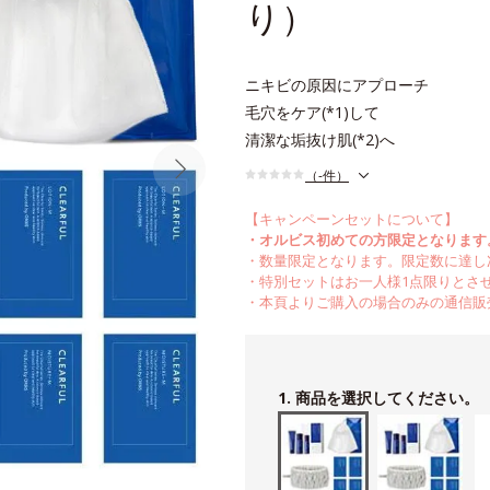
り）
ニキビの原因にアプローチ
毛穴をケア(*1)して
清潔な垢抜け肌(*2)へ
（-件）
【キャンペーンセットについて】
・オルビス初めての方限定となります
・数量限定となります。限定数に達し
・特別セットはお一人様1点限りとさ
・本頁よりご購入の場合のみの通信販
1. 商品を選択してください。