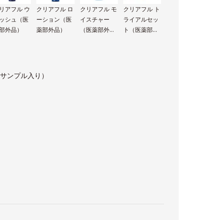
リアフル ウ
クリアフル ロ
クリアフル モ
クリアフル ト
ッシュ（医
ーション（医
イスチャー
ライアルセッ
部外品）
薬部外品）
（医薬部外
ト（医薬部外
品）
品）
Mサンプル入り）