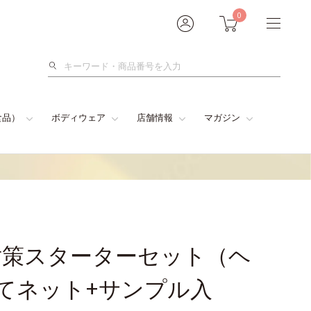
0
検
索
食品）
ボディウェア
店舗情報
マガジン
対策スターターセット（ヘ
てネット+サンプル入