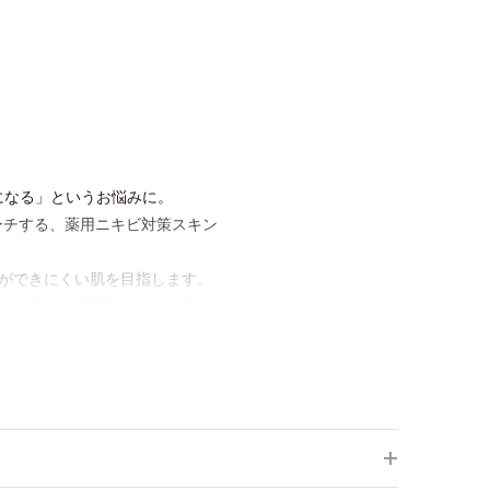
になる」というお悩みに。
ーチする、薬用ニキビ対策スキン
ができにくい肌を目指します。
合。カプセルが浸透してから成分を
すいニキビ肌を、みずみずしい清