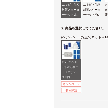
ニキビ・毛穴
ニキビ・毛穴
ク
対策スタータ
対策スタータ
ォ
ーセットL(さ
ーセットM(し
薬
っぱり)
っとり)
2. 商品を選択してください。
(ヘアバンド+泡立てネット＋
(ヘアバンド
+泡立てネッ
ト＋Mサンプ
ル入り）
980円
キャンペーン
初回限定