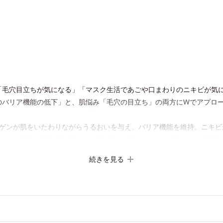
「毛穴目立ちが気になる」「マスク生活であごや口まわりのニキビが気
のバリア機能の低下」と、肌悩み「毛穴の目立ち」の両方にWでアプロ
ーゲンが肌をいたわりながらうるおいを与え、バリア機能を維持。ニキビ
とした5種の整肌成分(*3)から成る「ナノVCショットカプセル」を配
浸透力(*4)と安定性を実現。毛穴をしっかりケア(*1)して、ゆらぎや
続きを見る
。
感肌の方にもお使いいただけます(*5)。
できやすい肌・超脂性肌～普通肌）
できやすい肌・普通肌～乾性肌）