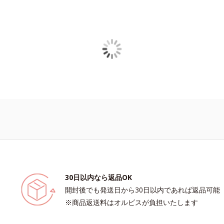
て毛穴を目立たなくする
酸アスコルビル、天然ビタミンE、イノシット、フィチン酸、ユズセラミド
きないというわけではありません
すべての人に皮膚刺激がおきないというわけではありません）
30日以内なら返品OK
開封後でも発送日から30日以内であれば返品可能
※商品返送料はオルビスが負担いたします