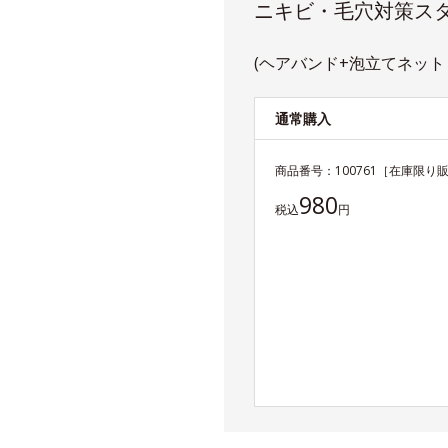
ニキビ・毛穴対策スタ
(ヘアバンド+泡立てネッ
通常購入
商品番号：
100761
［在庫限り
980
税込
円