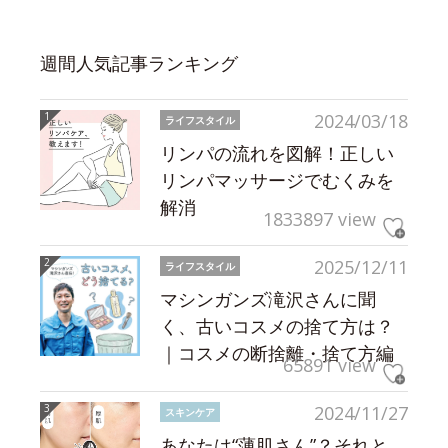
週間人気記事ランキング
2024/03/18
ライフスタイル
リンパの流れを図解！正しい
リンパマッサージでむくみを
解消
1833897 view
2025/12/11
ライフスタイル
マシンガンズ滝沢さんに聞
く、古いコスメの捨て方は？
｜コスメの断捨離・捨て方編
65891 view
2024/11/27
スキンケア
あなたは“薄肌さん”？それと