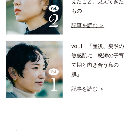
えたこと。見えてきた
もの」
記事を読む ＞
vol.1 「産後、突然の
敏感肌に。怒涛の子育
て期と向き合う私の
肌」
記事を読む ＞