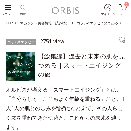
0
メニュー
検索
マイページ
カート
TOP
マガジン（美容情報・読み物）
コラム&エッセイのまとめ
【
2751 view
コラム&エッセイ
【総集編】過去と未来の肌を見
つめる｜スマートエイジング
の旅
オルビスが考える「スマートエイジング」とは、
「自分らしく、ここちよく年齢を重ねる」こと。1
人1人の肌との歩みを“旅”にたとえて、その人らし
く歳を重ねてきた軌跡と、これからの未来を辿り
ます。