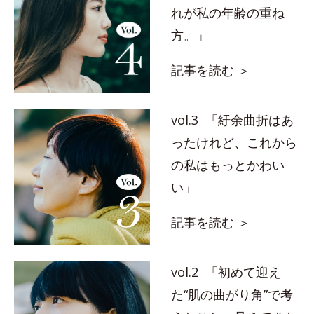
れが私の年齢の重ね
方。」
記事を読む ＞
vol.3 「紆余曲折はあ
ったけれど、これから
の私はもっとかわい
い」
記事を読む ＞
vol.2 「初めて迎え
た“肌の曲がり角”で考