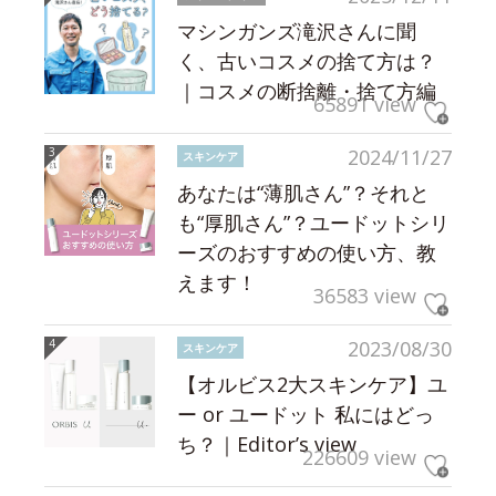
マシンガンズ滝沢さんに聞
く、古いコスメの捨て方は？
｜コスメの断捨離・捨て方編
65891 view
2024/11/27
スキンケア
あなたは“薄肌さん”？それと
も“厚肌さん”？ユードットシリ
ーズのおすすめの使い方、教
えます！
36583 view
2023/08/30
スキンケア
【オルビス2大スキンケア】ユ
ー or ユードット 私にはどっ
ち？｜Editor’s view
226609 view