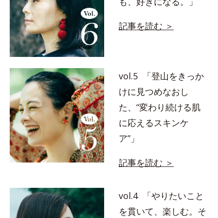
も、好きになる。」
記事を読む ＞
vol.5 「登山をきっか
けに見つめなおし
た、“変わり続ける肌
に応えるスキンケ
ア”」
記事を読む ＞
vol.4 「やりたいこと
を貫いて、楽しむ。そ