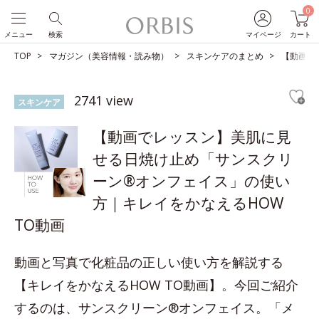
0
メニュー
検索
マイページ
カート
TOP
マガジン（美容情報・読み物）
スキンケアのまとめ
【動画で
2741 view
スキンケア
【動画でレッスン】美肌に見
せる日焼け止め「サンスクリ
ーン®オンフェイス」の使い
方｜キレイをかなえるHOW
TO動画
動画と写真で化粧品の正しい使い方を解説する
【キレイをかなえるHOW TO動画】。今回ご紹介
するのは、サンスクリーン®オンフェイス。「メ