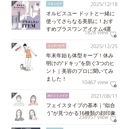
2025/12/18
スキンケア
オルビスユー ドットと一緒に
使ってさらなる美肌に！おす
すめプラスワンアイテム4選
1828 view
2025/12/25
インナーケア
年末年始も体型キープ！休み
明けの“ドキッ”を防ぐ3つのヒ
ント｜美容のプロに聞いてみ
ました！
10467 view
2021/08/11
ポイントメイク
フェイスタイプの基本｜“似合
う”が見つかる16種類の顔印象
238957 view