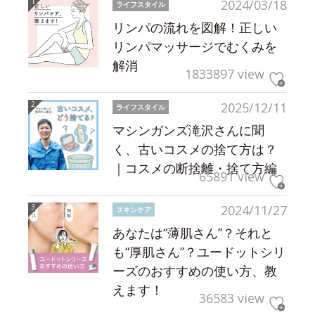
2024/03/18
ライフスタイル
リンパの流れを図解！正しい
リンパマッサージでむくみを
解消
1833897 view
2025/12/11
ライフスタイル
マシンガンズ滝沢さんに聞
く、古いコスメの捨て方は？
｜コスメの断捨離・捨て方編
65891 view
2024/11/27
スキンケア
あなたは“薄肌さん”？それと
も“厚肌さん”？ユードットシリ
ーズのおすすめの使い方、教
えます！
36583 view