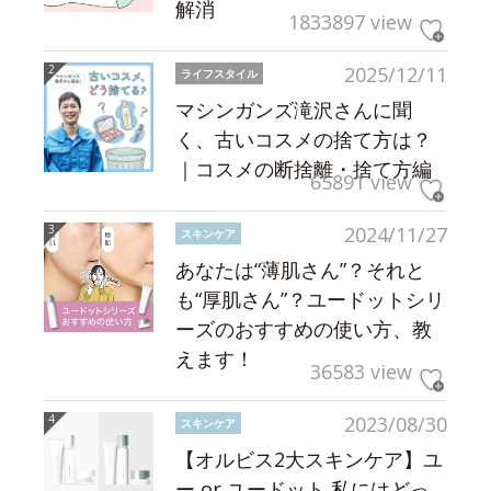
解消
1833897 view
2025/12/11
ライフスタイル
マシンガンズ滝沢さんに聞
く、古いコスメの捨て方は？
｜コスメの断捨離・捨て方編
65891 view
2024/11/27
スキンケア
あなたは“薄肌さん”？それと
も“厚肌さん”？ユードットシリ
ーズのおすすめの使い方、教
えます！
36583 view
2023/08/30
スキンケア
【オルビス2大スキンケア】ユ
ー or ユードット 私にはどっ