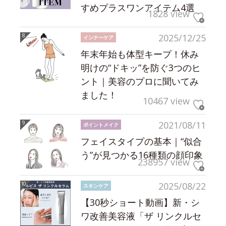
すめプラスワンアイテム4選
1828 view
2025/12/25
インナーケア
年末年始も体型キープ！休み
明けの“ドキッ”を防ぐ3つのヒ
ント｜美容のプロに聞いてみ
ました！
10467 view
2021/08/11
ポイントメイク
フェイスタイプの基本｜“似合
う”が見つかる16種類の顔印象
238957 view
2025/08/22
スキンケア
【30秒ショート動画】新・シ
ワ改善美容液「ザ リンクルセ