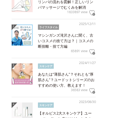
リンパの流れを図解！正しいリン
パマッサージでむくみを解消
1833897 view
2025/12/11
ライフスタイル
マシンガンズ滝沢さんに聞く、古
いコスメの捨て方は？｜コスメの
断捨離・捨て方編
65891 view
2024/11/27
スキンケア
あなたは“薄肌さん”？それとも“厚
肌さん”？ユードットシリーズのお
すすめの使い方、教えます！
36583 view
2023/08/30
スキンケア
【オルビス2大スキンケア】ユー