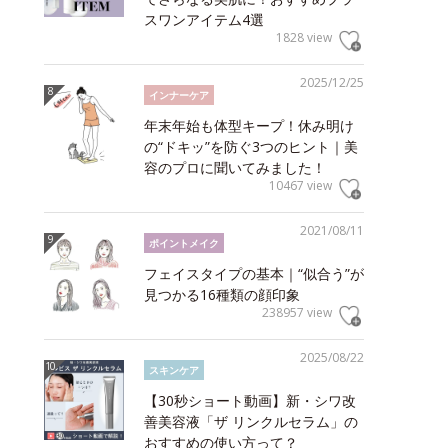
スワンアイテム4選
1828 view
2025/12/25
インナーケア
年末年始も体型キープ！休み明け
の“ドキッ”を防ぐ3つのヒント｜美
容のプロに聞いてみました！
10467 view
2021/08/11
ポイントメイク
フェイスタイプの基本｜“似合う”が
見つかる16種類の顔印象
238957 view
2025/08/22
スキンケア
【30秒ショート動画】新・シワ改
善美容液「ザ リンクルセラム」の
おすすめの使い方って？