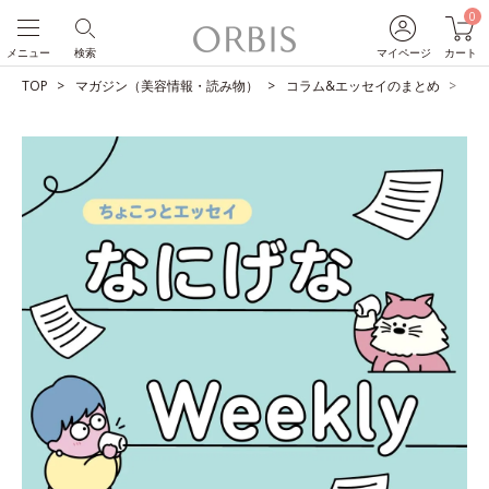
0
メニュー
検索
マイページ
カート
TOP
マガジン（美容情報・読み物）
コラム&エッセイのまとめ
No