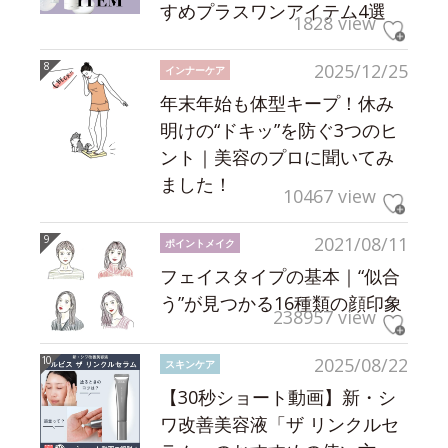
すめプラスワンアイテム4選
1828 view
2025/12/25
インナーケア
年末年始も体型キープ！休み
明けの“ドキッ”を防ぐ3つのヒ
ント｜美容のプロに聞いてみ
ました！
10467 view
2021/08/11
ポイントメイク
フェイスタイプの基本｜“似合
う”が見つかる16種類の顔印象
238957 view
2025/08/22
スキンケア
【30秒ショート動画】新・シ
ワ改善美容液「ザ リンクルセ