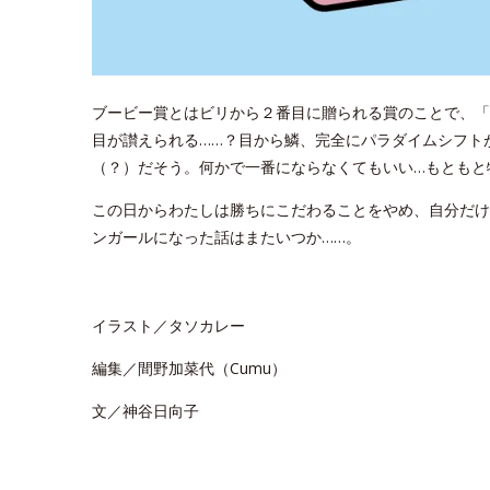
ブービー賞とはビリから２番目に贈られる賞のことで、「
目が讃えられる……？目から鱗、完全にパラダイムシフト
（？）だそう。何かで一番にならなくてもいい…もともと特別
この日からわたしは勝ちにこだわることをやめ、自分だけ
ンガールになった話はまたいつか……。
イラスト／タソカレー
編集／間野加菜代（Cumu）
文／神谷日向子