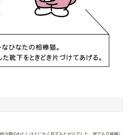
幼少期のわたしはとにかく目立ちたがりでした。何でも立候補し