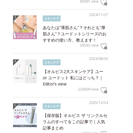
65891 view
2024/11/27
スキンケア
あなたは“薄肌さん”？それとも“厚
肌さん”？ユードットシリーズのお
すすめの使い方、教えます！
36583 view
2023/08/30
スキンケア
【オルビス2大スキンケア】ユー
or ユードット 私にはどっち？｜
Editor’s view
226609 view
2025/12/24
スキンケア
【保存版】オルビス ザ リンクルセ
ラムのすべてをこの記事で｜人気
記事まとめ