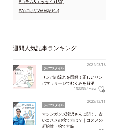
#コラム&エッセイ (180)
#なにげなWeekly (45)
週間人気記事ランキング
2024/03/18
ライフスタイル
リンパの流れを図解！正しいリン
パマッサージでむくみを解消
1833897 view
2025/12/11
ライフスタイル
マシンガンズ滝沢さんに聞く、古
いコスメの捨て方は？｜コスメの
断捨離・捨て方編