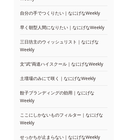
自分の手でつくりたい｜なにげなWeekly
早く朝型人間になりたい｜なにげなWeekly
三日坊主のウィッシュリスト｜なにげな
Weekly
文“武”両道ハイスクール｜なにげなWeekly
土壇場のみにて咲く｜なにげなWeekly
餃子ブランディングの効用｜なにげな
Weekly
ここにしかないものフィルター｜なにげな
Weekly
せっかちが止まらない｜なにげなWeekly