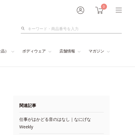
0
検
索
食品）
ボディウェア
店舗情報
マガジン
関連記事
仕事がはかどる音のはなし｜なにげな
Weekly