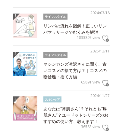
2024/03/18
ライフスタイル
リンパの流れを図解！正しいリン
パマッサージでむくみを解消
1833897 view
2025/12/11
ライフスタイル
マシンガンズ滝沢さんに聞く、古
いコスメの捨て方は？｜コスメの
断捨離・捨て方編
65891 view
2024/11/27
スキンケア
あなたは“薄肌さん”？それとも“厚
肌さん”？ユードットシリーズのお
すすめの使い方、教えます！
36583 view