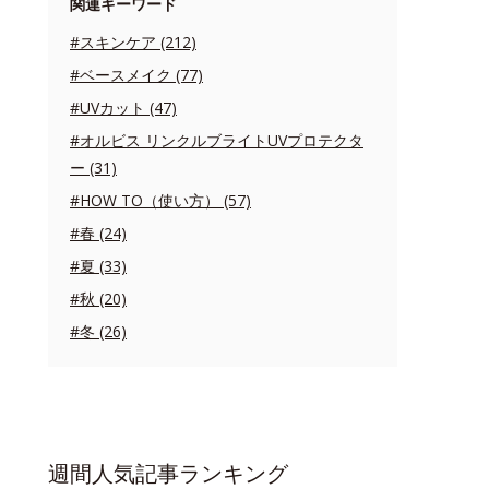
関連キーワード
#スキンケア (212)
#ベースメイク (77)
#UVカット (47)
#オルビス リンクルブライトUVプロテクタ
ー (31)
#HOW TO（使い方） (57)
#春 (24)
#夏 (33)
#秋 (20)
#冬 (26)
週間人気記事ランキング