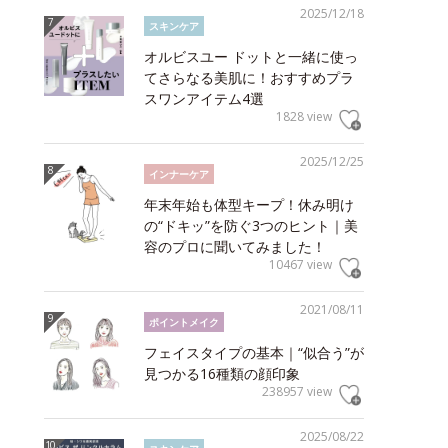
2025/12/18
スキンケア
オルビスユー ドットと一緒に使っ
てさらなる美肌に！おすすめプラ
スワンアイテム4選
1828 view
2025/12/25
インナーケア
年末年始も体型キープ！休み明け
の“ドキッ”を防ぐ3つのヒント｜美
容のプロに聞いてみました！
10467 view
2021/08/11
ポイントメイク
フェイスタイプの基本｜“似合う”が
見つかる16種類の顔印象
238957 view
2025/08/22