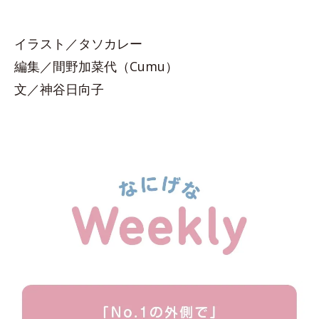
イラスト／タソカレー
編集／間野加菜代（Cumu）
文／神谷日向子