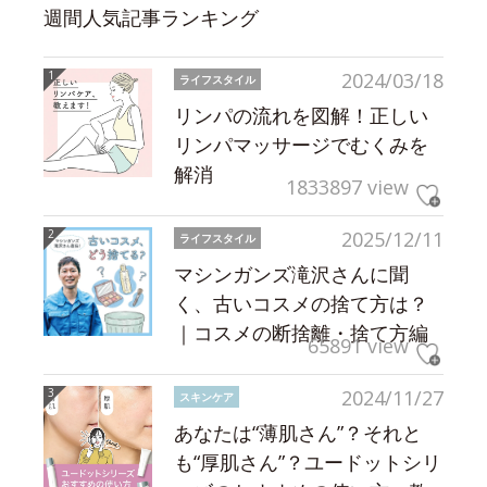
週間人気記事ランキング
2024/03/18
ライフスタイル
リンパの流れを図解！正しい
リンパマッサージでむくみを
解消
1833897 view
2025/12/11
ライフスタイル
マシンガンズ滝沢さんに聞
く、古いコスメの捨て方は？
｜コスメの断捨離・捨て方編
65891 view
2024/11/27
スキンケア
あなたは“薄肌さん”？それと
も“厚肌さん”？ユードットシリ