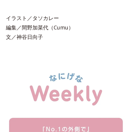
イラスト／タソカレー
編集／間野加菜代（Cumu）
文／神谷日向子