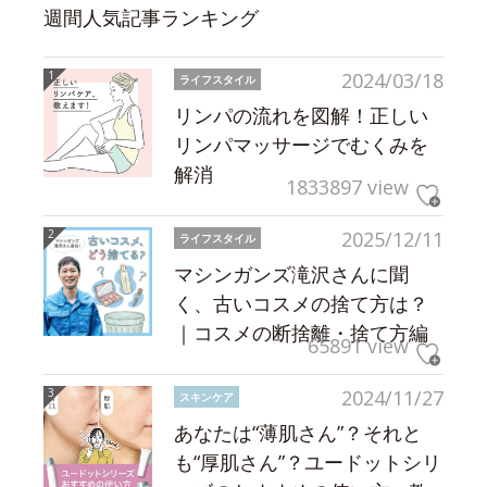
週間人気記事ランキング
2024/03/18
ライフスタイル
リンパの流れを図解！正しい
リンパマッサージでむくみを
解消
1833897 view
2025/12/11
ライフスタイル
マシンガンズ滝沢さんに聞
く、古いコスメの捨て方は？
｜コスメの断捨離・捨て方編
65891 view
2024/11/27
スキンケア
あなたは“薄肌さん”？それと
も“厚肌さん”？ユードットシリ