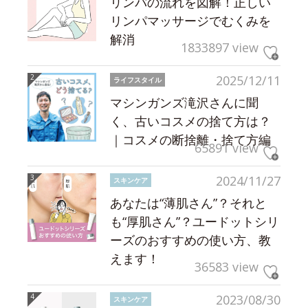
リンパの流れを図解！正しい
リンパマッサージでむくみを
解消
1833897 view
2025/12/11
ライフスタイル
マシンガンズ滝沢さんに聞
く、古いコスメの捨て方は？
｜コスメの断捨離・捨て方編
65891 view
2024/11/27
スキンケア
あなたは“薄肌さん”？それと
も“厚肌さん”？ユードットシリ
ーズのおすすめの使い方、教
えます！
36583 view
2023/08/30
スキンケア