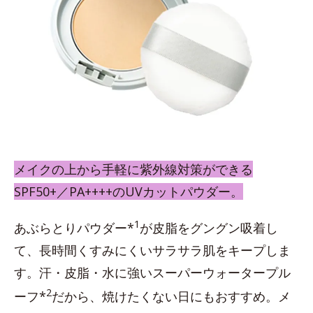
メイクの上から手軽に紫外線対策ができる
SPF50+／PA++++のUVカットパウダー。
1
あぶらとりパウダー*
が皮脂をグングン吸着し
て、長時間くすみにくいサラサラ肌をキープしま
す。汗・皮脂・水に強いスーパーウォータープル
2
ーフ*
だから、焼けたくない日にもおすすめ。メ