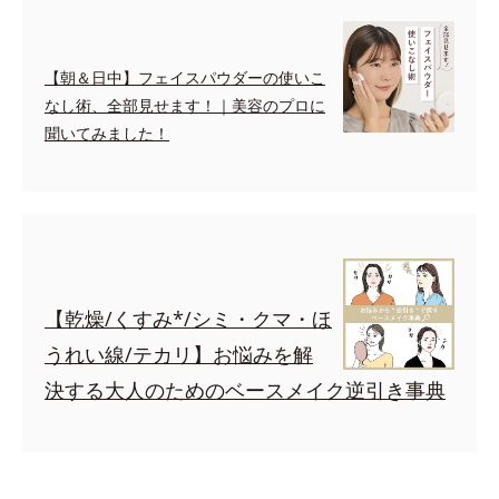
【朝＆日中】フェイスパウダーの使いこ
なし術、全部見せます！｜美容のプロに
聞いてみました！
【乾燥/くすみ*/シミ・クマ・ほ
うれい線/テカリ】お悩みを解
決する大人のためのベースメイク逆引き事典