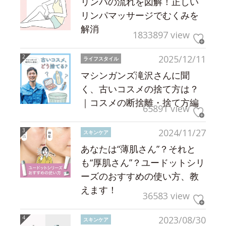
リンパの流れを図解！正しい
リンパマッサージでむくみを
解消
1833897 view
2025/12/11
ライフスタイル
マシンガンズ滝沢さんに聞
く、古いコスメの捨て方は？
｜コスメの断捨離・捨て方編
65891 view
2024/11/27
スキンケア
あなたは“薄肌さん”？それと
も“厚肌さん”？ユードットシリ
ーズのおすすめの使い方、教
えます！
36583 view
2023/08/30
スキンケア