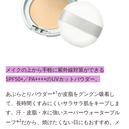
メイクの上から手軽に紫外線対策ができる
SPF50+／PA++++のUVカットパウダー。
1
あぶらとりパウダー*
が皮脂をグングン吸着し
て、長時間くすみにくいサラサラ肌をキープしま
す。汗・皮脂・水に強いスーパーウォータープル
2
ーフ*
だから、焼けたくない日にもおすすめ。メ