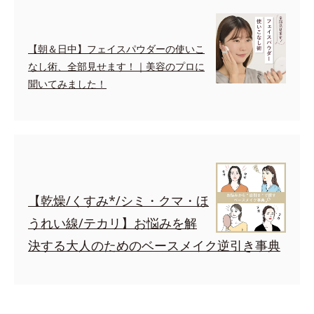
【朝＆日中】フェイスパウダーの使いこ
なし術、全部見せます！｜美容のプロに
聞いてみました！
【乾燥/くすみ*/シミ・クマ・ほ
うれい線/テカリ】お悩みを解
決する大人のためのベースメイク逆引き事典