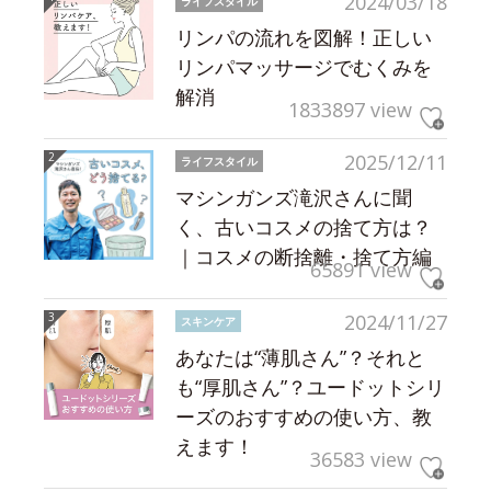
2024/03/18
ライフスタイル
リンパの流れを図解！正しい
リンパマッサージでむくみを
解消
1833897 view
2025/12/11
ライフスタイル
マシンガンズ滝沢さんに聞
く、古いコスメの捨て方は？
｜コスメの断捨離・捨て方編
65891 view
2024/11/27
スキンケア
あなたは“薄肌さん”？それと
も“厚肌さん”？ユードットシリ
ーズのおすすめの使い方、教
えます！
36583 view