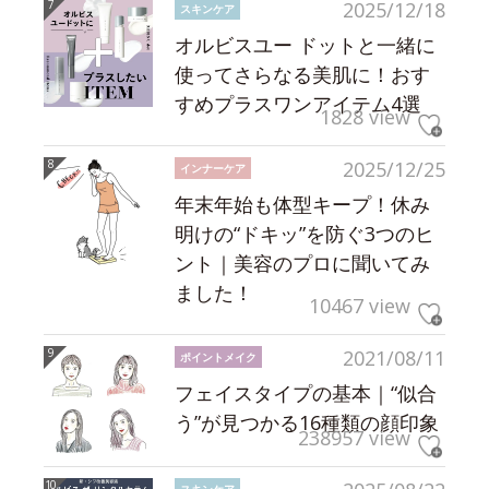
2025/12/18
スキンケア
オルビスユー ドットと一緒に
使ってさらなる美肌に！おす
すめプラスワンアイテム4選
1828 view
2025/12/25
インナーケア
年末年始も体型キープ！休み
明けの“ドキッ”を防ぐ3つのヒ
ント｜美容のプロに聞いてみ
ました！
10467 view
2021/08/11
ポイントメイク
フェイスタイプの基本｜“似合
う”が見つかる16種類の顔印象
238957 view
スキンケア