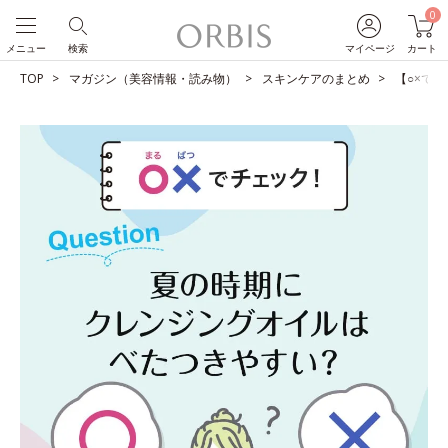
0
メニュー
検索
マイページ
カート
TOP
マガジン（美容情報・読み物）
スキンケアのまとめ
【○×で