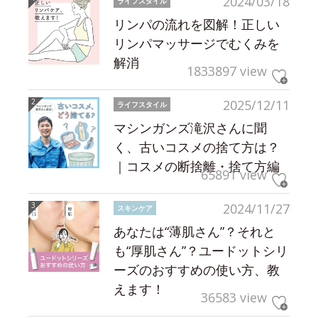
2024/03/18
ライフスタイル
リンパの流れを図解！正しい
リンパマッサージでむくみを
解消
1833897 view
2025/12/11
ライフスタイル
マシンガンズ滝沢さんに聞
く、古いコスメの捨て方は？
｜コスメの断捨離・捨て方編
65891 view
2024/11/27
スキンケア
あなたは“薄肌さん”？それと
も“厚肌さん”？ユードットシリ
ーズのおすすめの使い方、教
えます！
36583 view