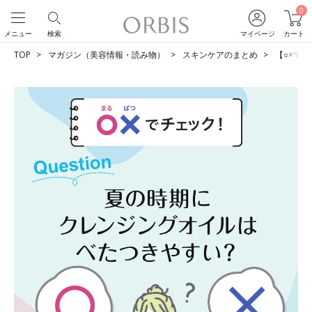
0
メニュー
検索
マイページ
カート
TOP
マガジン（美容情報・読み物）
スキンケアのまとめ
【○×で