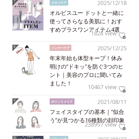
2025/12/18
スキンケア
オルビスユー ドットと一緒に
使ってさらなる美肌に！おす
すめプラスワンアイテム4選
1828 view
2025/12/25
インナーケア
年末年始も体型キープ！休み
明けの“ドキッ”を防ぐ3つのヒ
ント｜美容のプロに聞いてみ
ました！
10467 view
2021/08/11
ポイントメイク
フェイスタイプの基本｜“似合
う”が見つかる16種類の顔印象
238957 view
スキンケア