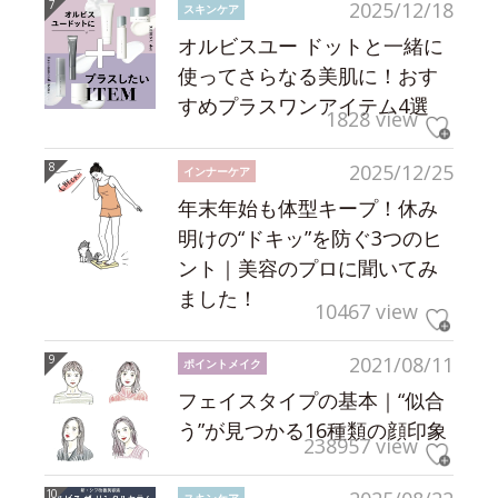
2025/12/18
スキンケア
オルビスユー ドットと一緒に
使ってさらなる美肌に！おす
すめプラスワンアイテム4選
1828 view
2025/12/25
インナーケア
年末年始も体型キープ！休み
明けの“ドキッ”を防ぐ3つのヒ
ント｜美容のプロに聞いてみ
ました！
10467 view
2021/08/11
ポイントメイク
フェイスタイプの基本｜“似合
う”が見つかる16種類の顔印象
238957 view
スキンケア