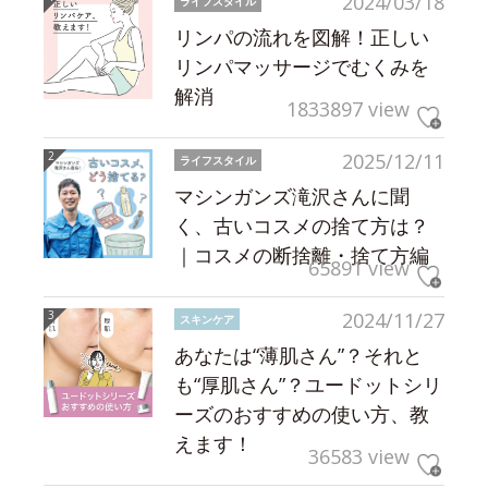
2024/03/18
ライフスタイル
リンパの流れを図解！正しい
リンパマッサージでむくみを
解消
1833897 view
2025/12/11
ライフスタイル
マシンガンズ滝沢さんに聞
く、古いコスメの捨て方は？
｜コスメの断捨離・捨て方編
65891 view
2024/11/27
スキンケア
あなたは“薄肌さん”？それと
も“厚肌さん”？ユードットシリ
ーズのおすすめの使い方、教
えます！
36583 view