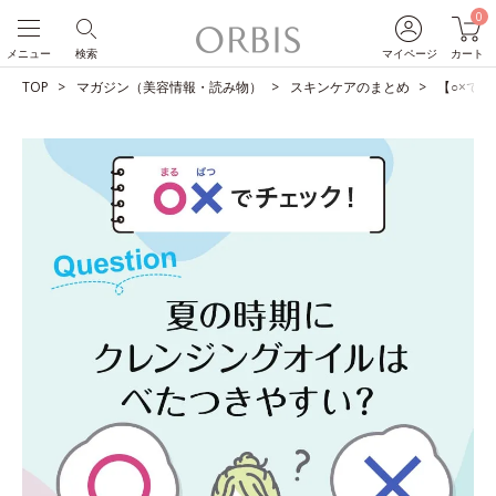
0
メニュー
検索
マイページ
カート
TOP
マガジン（美容情報・読み物）
スキンケアのまとめ
【○×で