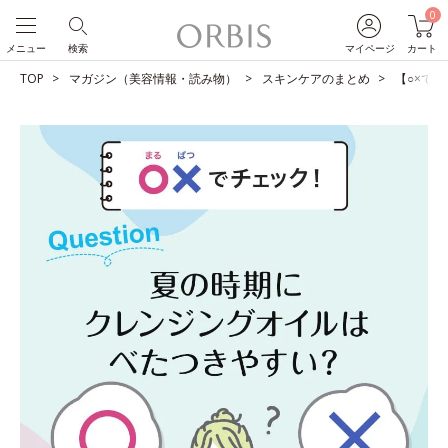
0
メニュー
検索
マイページ
カート
TOP
マガジン（美容情報・読み物）
スキンケアのまとめ
【○×で