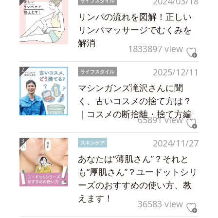
2024/03/18
ライフスタイル
リンパの流れを図解！正しい
リンパマッサージでむくみを
解消
1833897 view
2025/12/11
ライフスタイル
マシンガンズ滝沢さんに聞
く、古いコスメの捨て方は？
｜コスメの断捨離・捨て方編
65891 view
2024/11/27
スキンケア
あなたは“薄肌さん”？それと
も“厚肌さん”？ユードットシリ
ーズのおすすめの使い方、教
えます！
36583 view