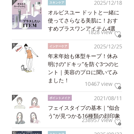
2025/12/18
スキンケア
オルビスユー ドットと一緒に
使ってさらなる美肌に！おす
すめプラスワンアイテム4選
1828 view
2025/12/25
インナーケア
年末年始も体型キープ！休み
明けの“ドキッ”を防ぐ3つのヒ
ント｜美容のプロに聞いてみ
ました！
10467 view
2021/08/11
ポイントメイク
フェイスタイプの基本｜“似合
う”が見つかる16種類の顔印象
238957 view
スキンケア