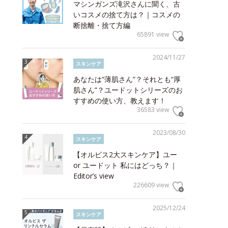
マシンガンズ滝沢さんに聞く、古
いコスメの捨て方は？｜コスメの
断捨離・捨て方編
65891 view
2024/11/27
スキンケア
あなたは“薄肌さん”？それとも“厚
肌さん”？ユードットシリーズのお
すすめの使い方、教えます！
36583 view
2023/08/30
スキンケア
【オルビス2大スキンケア】ユー
or ユードット 私にはどっち？｜
Editor’s view
226609 view
2025/12/24
スキンケア