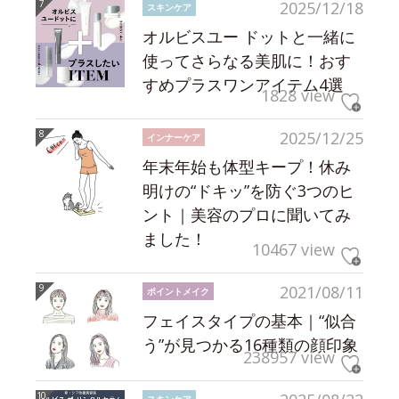
2025/12/18
スキンケア
オルビスユー ドットと一緒に
使ってさらなる美肌に！おす
すめプラスワンアイテム4選
1828 view
2025/12/25
インナーケア
年末年始も体型キープ！休み
明けの“ドキッ”を防ぐ3つのヒ
ント｜美容のプロに聞いてみ
ました！
10467 view
2021/08/11
ポイントメイク
フェイスタイプの基本｜“似合
う”が見つかる16種類の顔印象
238957 view
スキンケア