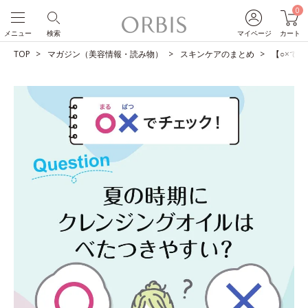
0
メニュー
検索
マイページ
カート
TOP
マガジン（美容情報・読み物）
スキンケアのまとめ
【○×で