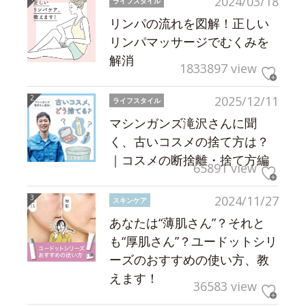
2024/03/18
ライフスタイル
リンパの流れを図解！正しい
リンパマッサージでむくみを
解消
1833897 view
2025/12/11
ライフスタイル
マシンガンズ滝沢さんに聞
く、古いコスメの捨て方は？
｜コスメの断捨離・捨て方編
65891 view
2024/11/27
スキンケア
あなたは“薄肌さん”？それと
も“厚肌さん”？ユードットシリ
ーズのおすすめの使い方、教
えます！
36583 view