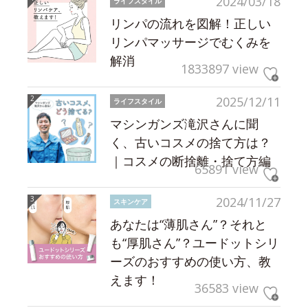
2024/03/18
ライフスタイル
リンパの流れを図解！正しい
リンパマッサージでむくみを
解消
1833897 view
2025/12/11
ライフスタイル
マシンガンズ滝沢さんに聞
く、古いコスメの捨て方は？
｜コスメの断捨離・捨て方編
65891 view
2024/11/27
スキンケア
あなたは“薄肌さん”？それと
も“厚肌さん”？ユードットシリ
ーズのおすすめの使い方、教
えます！
36583 view