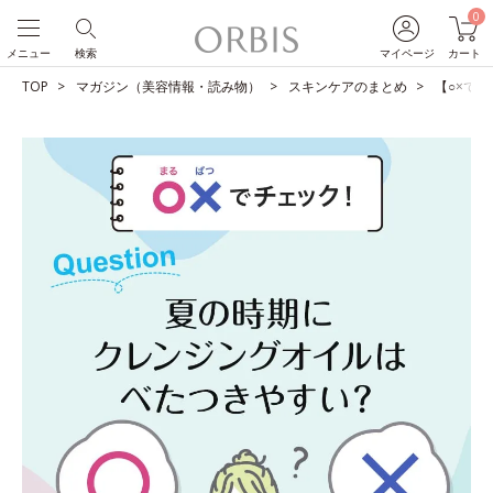
0
メニュー
検索
マイページ
カート
TOP
マガジン（美容情報・読み物）
スキンケアのまとめ
【○×で