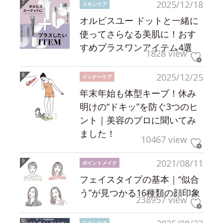
2025/12/18
スキンケア
オルビスユー ドットと一緒に
使ってさらなる美肌に！おす
すめプラスワンアイテム4選
1828 view
2025/12/25
インナーケア
年末年始も体型キープ！休み
明けの“ドキッ”を防ぐ3つのヒ
ント｜美容のプロに聞いてみ
ました！
10467 view
2021/08/11
ポイントメイク
フェイスタイプの基本｜“似合
う”が見つかる16種類の顔印象
238957 view
スキンケア