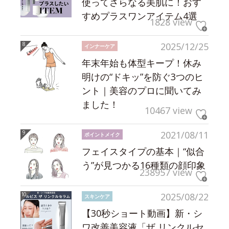
使ってさらなる美肌に！おす
すめプラスワンアイテム4選
1828 view
2025/12/25
インナーケア
年末年始も体型キープ！休み
明けの“ドキッ”を防ぐ3つのヒ
ント｜美容のプロに聞いてみ
ました！
10467 view
2021/08/11
ポイントメイク
フェイスタイプの基本｜“似合
う”が見つかる16種類の顔印象
238957 view
2025/08/22
スキンケア
【30秒ショート動画】新・シ
ワ改善美容液「ザ リンクルセ