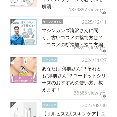
解消
1833897 view
2025/12/11
ライフスタイル
マシンガンズ滝沢さんに聞
く、古いコスメの捨て方は？
｜コスメの断捨離・捨て方編
65891 view
2024/11/27
スキンケア
あなたは“薄肌さん”？それと
も“厚肌さん”？ユードットシリ
ーズのおすすめの使い方、教
えます！
36583 view
2023/08/30
スキンケア
【オルビス2大スキンケア】ユ