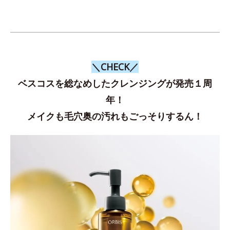
＼CHECK／
ベスコスを総なめしたクレンジングが発売１周
年！
メイクも毛穴奥の汚れもごっそりするん！