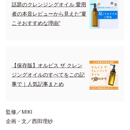
話題のクレンジングオイル 愛用
者の本音レビューから見えた“夏
こそおすすめな理由”
【保存版】オルビス ザ クレン
ジングオイルのすべてをこの記
事で｜人気記事まとめ
監修／MIKI
企画・文／西田理紗