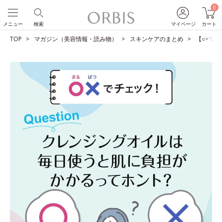
0
メニュー
検索
マイページ
カート
TOP
マガジン（美容情報・読み物）
スキンケアのまとめ
【○×で