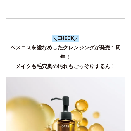
＼CHECK／
ベスコスを総なめしたクレンジングが発売１周
年！
メイクも毛穴奥の汚れもごっそりするん！