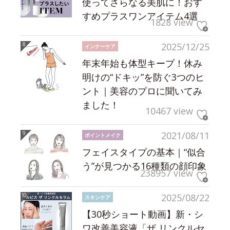
使ってさらなる美肌に！おす
すめプラスワンアイテム4選
1828 view
2025/12/25
インナーケア
年末年始も体型キープ！休み
明けの“ドキッ”を防ぐ3つのヒ
ント｜美容のプロに聞いてみ
ました！
10467 view
2021/08/11
ポイントメイク
フェイスタイプの基本｜“似合
う”が見つかる16種類の顔印象
238957 view
2025/08/22
スキンケア
【30秒ショート動画】新・シ
ワ改善美容液「ザ リンクルセ