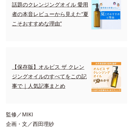
話題のクレンジングオイル 愛用
者の本音レビューから見えた“夏
こそおすすめな理由”
【保存版】オルビス ザ クレン
ジングオイルのすべてをこの記
事で｜人気記事まとめ
監修／MIKI
企画・文／西田理紗