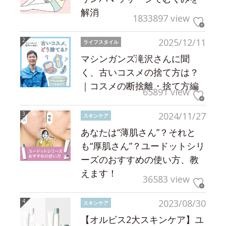
解消
1833897 view
2025/12/11
ライフスタイル
マシンガンズ滝沢さんに聞
く、古いコスメの捨て方は？
｜コスメの断捨離・捨て方編
65891 view
2024/11/27
スキンケア
あなたは“薄肌さん”？それと
も“厚肌さん”？ユードットシリ
ーズのおすすめの使い方、教
えます！
36583 view
2023/08/30
スキンケア
【オルビス2大スキンケア】ユ