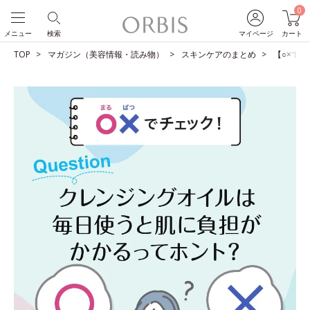
0
メニュー
検索
マイページ
カート
TOP
マガジン（美容情報・読み物）
スキンケアのまとめ
【○×で