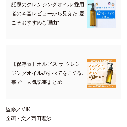
話題のクレンジングオイル 愛用
者の本音レビューから見えた“夏
こそおすすめな理由”
【保存版】オルビス ザ クレン
ジングオイルのすべてをこの記
事で｜人気記事まとめ
監修／MIKI
企画・文／西田理紗