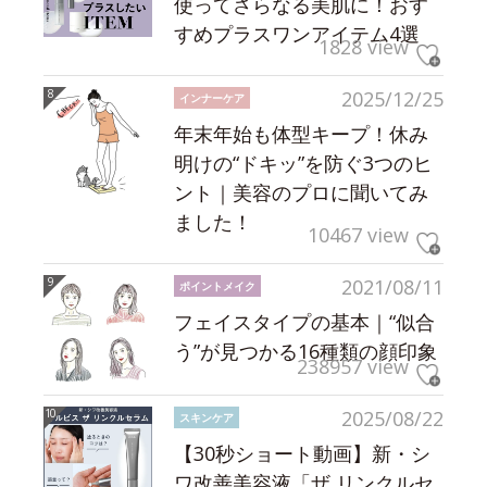
使ってさらなる美肌に！おす
すめプラスワンアイテム4選
1828 view
2025/12/25
インナーケア
年末年始も体型キープ！休み
明けの“ドキッ”を防ぐ3つのヒ
ント｜美容のプロに聞いてみ
ました！
10467 view
2021/08/11
ポイントメイク
フェイスタイプの基本｜“似合
う”が見つかる16種類の顔印象
238957 view
2025/08/22
スキンケア
【30秒ショート動画】新・シ
ワ改善美容液「ザ リンクルセ