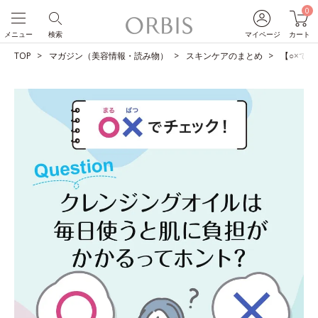
0
メニュー
検索
マイページ
カート
TOP
マガジン（美容情報・読み物）
スキンケアのまとめ
【○×で