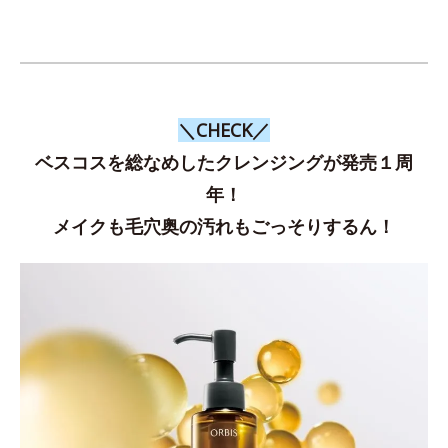
＼CHECK／
ベスコスを総なめしたクレンジングが発売１周
年！
メイクも毛穴奥の汚れもごっそりするん！