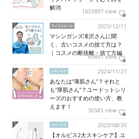
解消
1833897 view
2025/12/11
ライフスタイル
マシンガンズ滝沢さんに聞
く、古いコスメの捨て方は？
｜コスメの断捨離・捨て方編
65891 view
2024/11/27
スキンケア
あなたは“薄肌さん”？それと
も“厚肌さん”？ユードットシリ
ーズのおすすめの使い方、教
えます！
36583 view
2023/08/30
スキンケア
【オルビス2大スキンケア】ユ