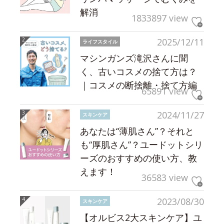
解消
1833897 view
2025/12/11
ライフスタイル
マシンガンズ滝沢さんに聞
く、古いコスメの捨て方は？
｜コスメの断捨離・捨て方編
65891 view
2024/11/27
スキンケア
あなたは“薄肌さん”？それと
も“厚肌さん”？ユードットシリ
ーズのおすすめの使い方、教
えます！
36583 view
2023/08/30
スキンケア
【オルビス2大スキンケア】ユ