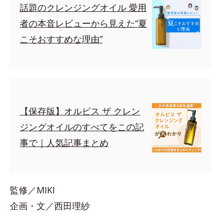
話題のクレンジングオイル 愛用
者の本音レビューから見えた“夏
こそおすすめな理由”
【保存版】オルビス ザ クレン
ジングオイルのすべてをこの記
事で｜人気記事まとめ
監修／MIKI
企画・文／西田理紗