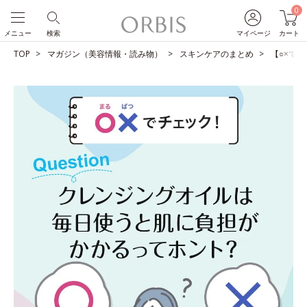
0
メニュー
検索
マイページ
カート
TOP
マガジン（美容情報・読み物）
スキンケアのまとめ
【○×で