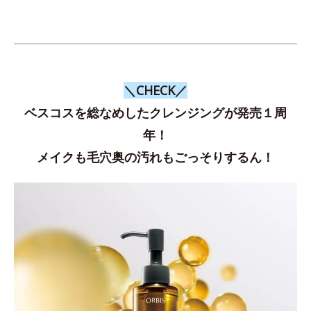
＼CHECK／
ベスコスを総なめしたクレンジングが発売１周
年！
メイクも毛穴奥の汚れもごっそりするん！