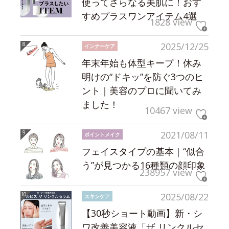
使ってさらなる美肌に！おす
すめプラスワンアイテム4選
1828 view
2025/12/25
インナーケア
年末年始も体型キープ！休み
明けの“ドキッ”を防ぐ3つのヒ
ント｜美容のプロに聞いてみ
ました！
10467 view
2021/08/11
ポイントメイク
フェイスタイプの基本｜“似合
う”が見つかる16種類の顔印象
238957 view
2025/08/22
スキンケア
【30秒ショート動画】新・シ
ワ改善美容液「ザ リンクルセ