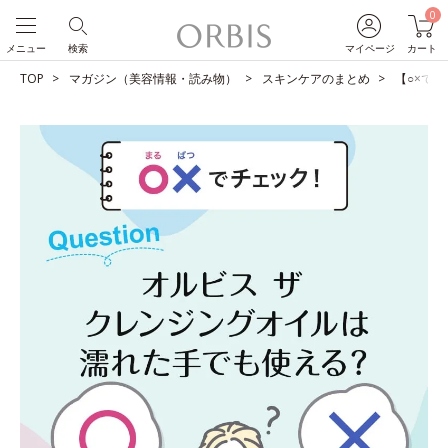
0
メニュー
検索
マイページ
カート
TOP
マガジン（美容情報・読み物）
スキンケアのまとめ
【○×で