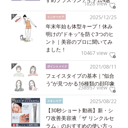
1828 view
2025/12/25
インナーケア
年末年始も体型キープ！休み
明けの“ドキッ”を防ぐ3つのヒ
ント｜美容のプロに聞いてみ
ました！
10467 view
2021/08/11
ポイントメイク
フェイスタイプの基本｜“似合
う”が見つかる16種類の顔印象
238957 view
2025/08/22
スキンケア
【30秒ショート動画】新・シ
ワ改善美容液「ザ リンクルセ
ラム」のおすすめの使い方っ