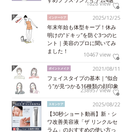
1828 view
2025/12/25
インナーケア
年末年始も体型キープ！休み
明けの“ドキッ”を防ぐ3つのヒ
ント｜美容のプロに聞いてみ
ました！
10467 view
2021/08/11
ポイントメイク
フェイスタイプの基本｜“似合
う”が見つかる16種類の顔印象
238957 view
2025/08/22
スキンケア
【30秒ショート動画】新・シ
ワ改善美容液「ザ リンクルセ
ラム」のおすすめの使い方っ