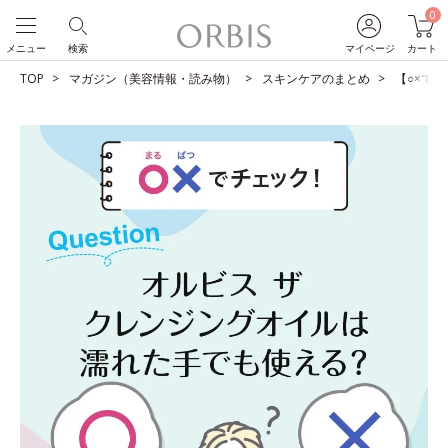
0
メニュー
検索
マイページ
カート
TOP
マガジン（美容情報・読み物）
スキンケアのまとめ
【○×で