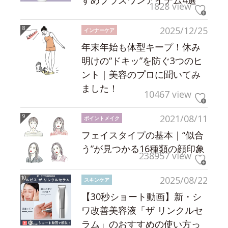
1828 view
2025/12/25
インナーケア
年末年始も体型キープ！休み
明けの“ドキッ”を防ぐ3つのヒ
ント｜美容のプロに聞いてみ
ました！
10467 view
2021/08/11
ポイントメイク
フェイスタイプの基本｜“似合
う”が見つかる16種類の顔印象
238957 view
2025/08/22
スキンケア
【30秒ショート動画】新・シ
ワ改善美容液「ザ リンクルセ
ラム」のおすすめの使い方っ