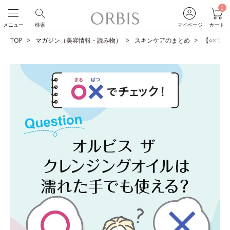
0
メニュー
検索
マイページ
カート
TOP
マガジン（美容情報・読み物）
スキンケアのまとめ
【○×で