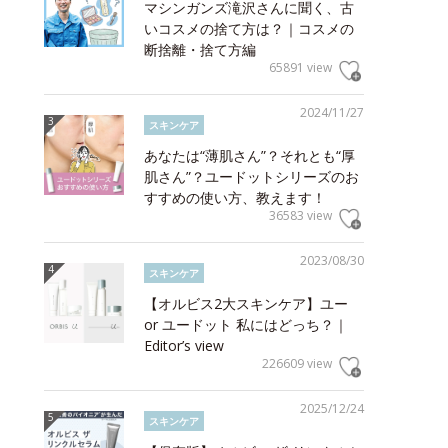
マシンガンズ滝沢さんに聞く、古
いコスメの捨て方は？｜コスメの
断捨離・捨て方編
65891 view
2024/11/27
スキンケア
あなたは“薄肌さん”？それとも“厚
肌さん”？ユードットシリーズのお
すすめの使い方、教えます！
36583 view
2023/08/30
スキンケア
【オルビス2大スキンケア】ユー
or ユードット 私にはどっち？｜
Editor’s view
226609 view
2025/12/24
スキンケア