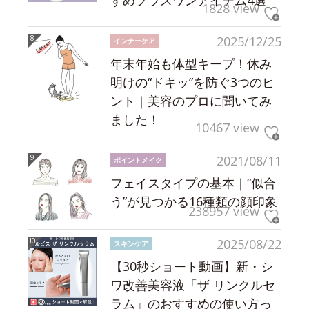
1828 view
2025/12/25
インナーケア
年末年始も体型キープ！休み
明けの“ドキッ”を防ぐ3つのヒ
ント｜美容のプロに聞いてみ
ました！
10467 view
2021/08/11
ポイントメイク
フェイスタイプの基本｜“似合
う”が見つかる16種類の顔印象
238957 view
2025/08/22
スキンケア
【30秒ショート動画】新・シ
ワ改善美容液「ザ リンクルセ
ラム」のおすすめの使い方っ