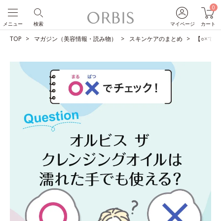
0
メニュー
検索
マイページ
カート
TOP
マガジン（美容情報・読み物）
スキンケアのまとめ
【○×で