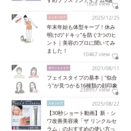
1828 view
2025/12/25
インナーケア
年末年始も体型キープ！休み
明けの“ドキッ”を防ぐ3つのヒ
ント｜美容のプロに聞いてみ
ました！
10467 view
2021/08/11
ポイントメイク
フェイスタイプの基本｜“似合
う”が見つかる16種類の顔印象
238957 view
2025/08/22
スキンケア
【30秒ショート動画】新・シ
ワ改善美容液「ザ リンクルセ
ラム」のおすすめの使い方っ