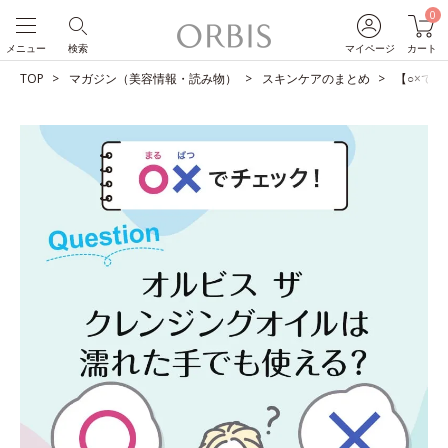
0
メニュー
検索
マイページ
カート
TOP
マガジン（美容情報・読み物）
スキンケアのまとめ
【○×で