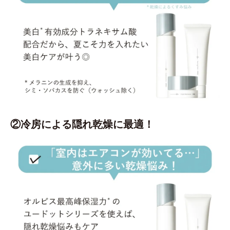
②冷房による隠れ乾燥に最適！