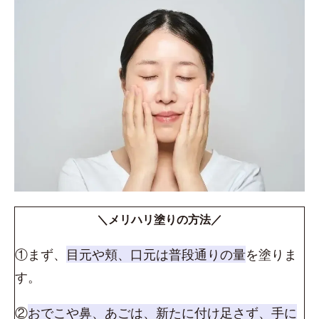
＼メリハリ塗りの方法／
①まず、
目元や頬、口元は普段通りの量
を塗りま
す。
②
おでこや鼻、あごは、新たに付け足さず、手に