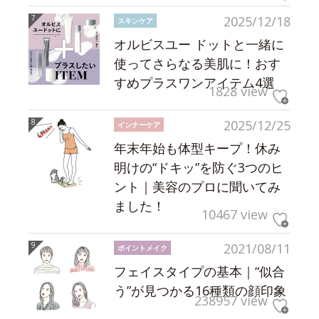
2025/12/18
スキンケア
オルビスユー ドットと一緒に
使ってさらなる美肌に！おす
すめプラスワンアイテム4選
1828 view
2025/12/25
インナーケア
年末年始も体型キープ！休み
明けの“ドキッ”を防ぐ3つのヒ
ント｜美容のプロに聞いてみ
ました！
10467 view
2021/08/11
ポイントメイク
フェイスタイプの基本｜“似合
う”が見つかる16種類の顔印象
238957 view