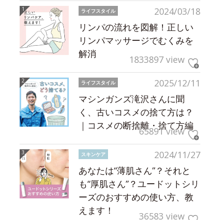
2024/03/18
ライフスタイル
リンパの流れを図解！正しい
リンパマッサージでむくみを
解消
1833897 view
2025/12/11
ライフスタイル
マシンガンズ滝沢さんに聞
く、古いコスメの捨て方は？
｜コスメの断捨離・捨て方編
65891 view
2024/11/27
スキンケア
あなたは“薄肌さん”？それと
も“厚肌さん”？ユードットシリ
ーズのおすすめの使い方、教
えます！
36583 view