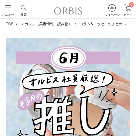
0
メニュー
検索
マイページ
カート
TOP
マガジン（美容情報・読み物）
コラム&エッセイのまとめ
O