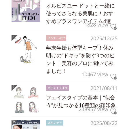
オルビスユー ドットと一緒に
使ってさらなる美肌に！おす
すめプラスワンアイテム4選
1828 view
2025/12/25
インナーケア
年末年始も体型キープ！休み
明けの“ドキッ”を防ぐ3つのヒ
ント｜美容のプロに聞いてみ
ました！
10467 view
2021/08/11
ポイントメイク
フェイスタイプの基本｜“似合
う”が見つかる16種類の顔印象
238957 view
2025/08/22
スキンケア