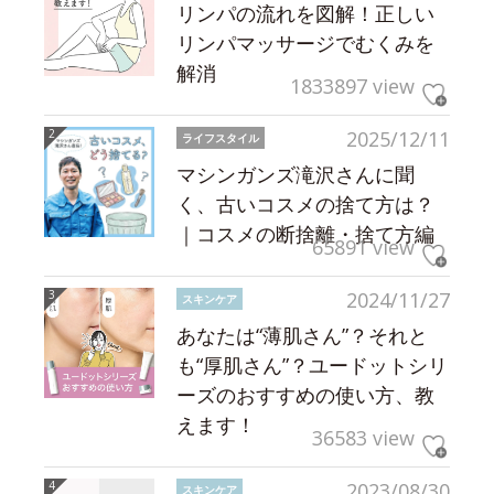
リンパの流れを図解！正しい
リンパマッサージでむくみを
解消
1833897 view
2025/12/11
ライフスタイル
マシンガンズ滝沢さんに聞
く、古いコスメの捨て方は？
｜コスメの断捨離・捨て方編
65891 view
2024/11/27
スキンケア
あなたは“薄肌さん”？それと
も“厚肌さん”？ユードットシリ
ーズのおすすめの使い方、教
えます！
36583 view
2023/08/30
スキンケア