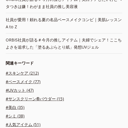
タつきは嫌！わがまま社員の推し美容液
社員が愛用！頼れる夏の名品ベースメイクコンビ｜美肌レッスン
A to Z
ORBIS社員が語る＃今月の推しアイテム｜夫婦でシェア！ここち
よさを追求した「塗るあぶらとり紙」発想UVジェル
関連キーワード
#スキンケア (212)
#ベースメイク (77)
#UVカット (47)
#サンスクリーン®パウダー (15)
#美白 (35)
#シミ (38)
#人気アイテム (51)