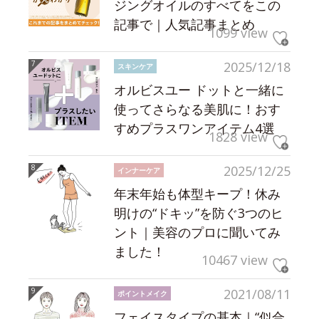
ジングオイルのすべてをこの
記事で｜人気記事まとめ
1099 view
2025/12/18
スキンケア
オルビスユー ドットと一緒に
使ってさらなる美肌に！おす
すめプラスワンアイテム4選
1828 view
2025/12/25
インナーケア
年末年始も体型キープ！休み
明けの“ドキッ”を防ぐ3つのヒ
ント｜美容のプロに聞いてみ
ました！
10467 view
2021/08/11
ポイントメイク
フェイスタイプの基本｜“似合