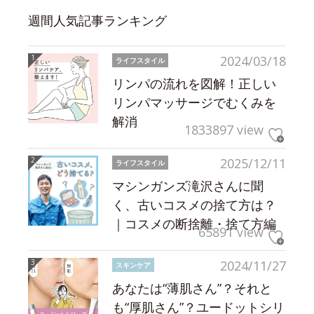
週間人気記事ランキング
2024/03/18
ライフスタイル
リンパの流れを図解！正しい
リンパマッサージでむくみを
解消
1833897 view
2025/12/11
ライフスタイル
マシンガンズ滝沢さんに聞
く、古いコスメの捨て方は？
｜コスメの断捨離・捨て方編
65891 view
2024/11/27
スキンケア
あなたは“薄肌さん”？それと
も“厚肌さん”？ユードットシリ