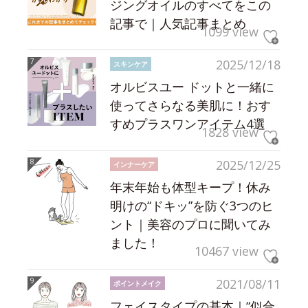
ジングオイルのすべてをこの
記事で｜人気記事まとめ
1099 view
2025/12/18
スキンケア
オルビスユー ドットと一緒に
使ってさらなる美肌に！おす
すめプラスワンアイテム4選
1828 view
2025/12/25
インナーケア
年末年始も体型キープ！休み
明けの“ドキッ”を防ぐ3つのヒ
ント｜美容のプロに聞いてみ
ました！
10467 view
2021/08/11
ポイントメイク
フェイスタイプの基本｜“似合