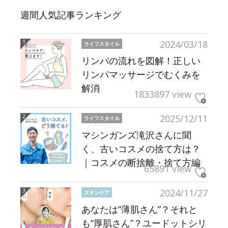
週間人気記事ランキング
2024/03/18
ライフスタイル
リンパの流れを図解！正しい
リンパマッサージでむくみを
解消
1833897 view
2025/12/11
ライフスタイル
マシンガンズ滝沢さんに聞
く、古いコスメの捨て方は？
｜コスメの断捨離・捨て方編
65891 view
2024/11/27
スキンケア
あなたは“薄肌さん”？それと
も“厚肌さん”？ユードットシリ