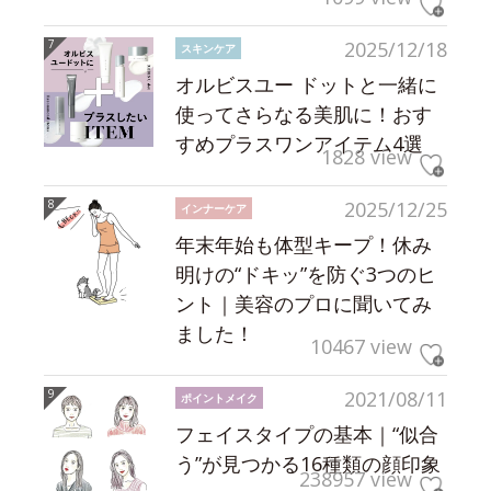
2025/12/18
スキンケア
オルビスユー ドットと一緒に
使ってさらなる美肌に！おす
すめプラスワンアイテム4選
1828 view
2025/12/25
インナーケア
年末年始も体型キープ！休み
明けの“ドキッ”を防ぐ3つのヒ
ント｜美容のプロに聞いてみ
ました！
10467 view
2021/08/11
ポイントメイク
フェイスタイプの基本｜“似合
う”が見つかる16種類の顔印象
238957 view