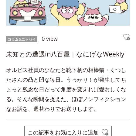
0 view
コラム&エッセイ
未知との遭遇in八百屋｜なにげなWeekly
オルビス社員のひなたと靴下柄の相棒猫・くつし
たさんの凸と凹な毎日。うっかり！が発生してち
ょっと残念な日だって角度を変えれば愛おしくな
る。そんな瞬間を捉えた、ほぼノンフィクション
なお話を、週替わりでお送りします。
この記事をお気に入りに追加