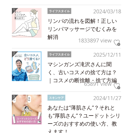
2024/03/18
ライフスタイル
リンパの流れを図解！正しい
リンパマッサージでむくみを
解消
1833897 view
2025/12/11
ライフスタイル
マシンガンズ滝沢さんに聞
く、古いコスメの捨て方は？
｜コスメの断捨離・捨て方編
65891 view
2024/11/27
スキンケア
あなたは“薄肌さん”？それと
も“厚肌さん”？ユードットシリ
ーズのおすすめの使い方、教
えます！