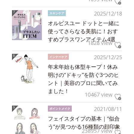
2025/12/18
スキンケア
オルビスユー ドットと一緒に
使ってさらなる美肌に！おす
すめプラスワンアイテム4選
1828 view
2025/12/25
インナーケア
年末年始も体型キープ！休み
明けの“ドキッ”を防ぐ3つのヒ
ント｜美容のプロに聞いてみ
ました！
10467 view
2021/08/11
ポイントメイク
フェイスタイプの基本｜“似合
う”が見つかる16種類の顔印象
238957 view