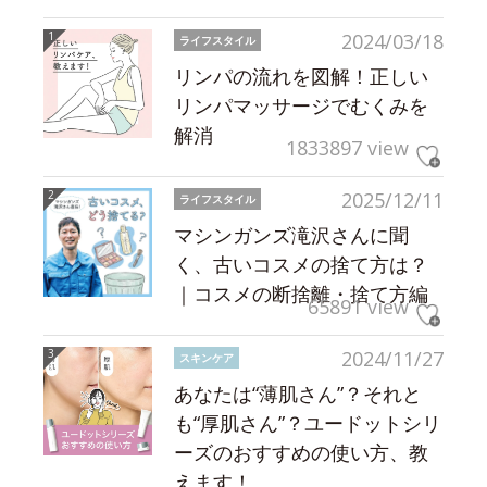
2024/03/18
ライフスタイル
リンパの流れを図解！正しい
リンパマッサージでむくみを
解消
1833897 view
2025/12/11
ライフスタイル
マシンガンズ滝沢さんに聞
く、古いコスメの捨て方は？
｜コスメの断捨離・捨て方編
65891 view
2024/11/27
スキンケア
あなたは“薄肌さん”？それと
も“厚肌さん”？ユードットシリ
ーズのおすすめの使い方、教
えます！