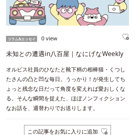
0 view
コラム&エッセイ
未知との遭遇in八百屋｜なにげなWeekly
オルビス社員のひなたと靴下柄の相棒猫・くつし
たさんの凸と凹な毎日。うっかり！が発生してち
ょっと残念な日だって角度を変えれば愛おしくな
る。そんな瞬間を捉えた、ほぼノンフィクション
なお話を、週替わりでお送りします。
この記事をお気に入りに追加