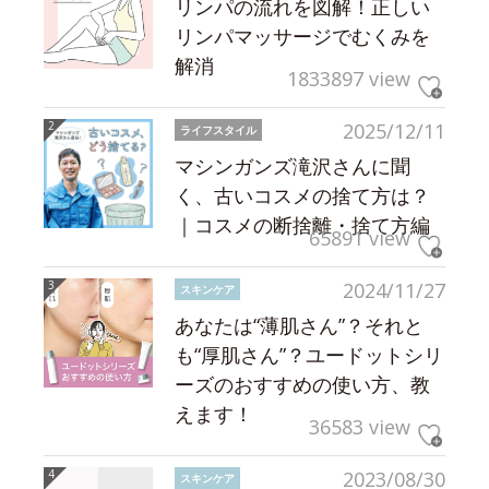
リンパの流れを図解！正しい
リンパマッサージでむくみを
解消
1833897 view
2025/12/11
ライフスタイル
マシンガンズ滝沢さんに聞
く、古いコスメの捨て方は？
｜コスメの断捨離・捨て方編
65891 view
2024/11/27
スキンケア
あなたは“薄肌さん”？それと
も“厚肌さん”？ユードットシリ
ーズのおすすめの使い方、教
えます！
36583 view
2023/08/30
スキンケア