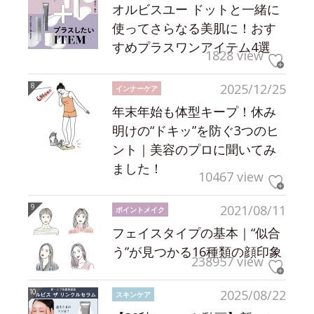
オルビスユー ドットと一緒に
使ってさらなる美肌に！おす
すめプラスワンアイテム4選
1828 view
2025/12/25
インナーケア
年末年始も体型キープ！休み
明けの“ドキッ”を防ぐ3つのヒ
ント｜美容のプロに聞いてみ
ました！
10467 view
2021/08/11
ポイントメイク
フェイスタイプの基本｜“似合
う”が見つかる16種類の顔印象
238957 view
2025/08/22
スキンケア