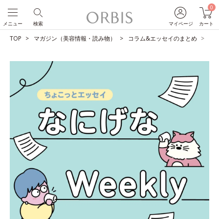
0
メニュー
検索
マイページ
カート
TOP
マガジン（美容情報・読み物）
コラム&エッセイのまとめ
太