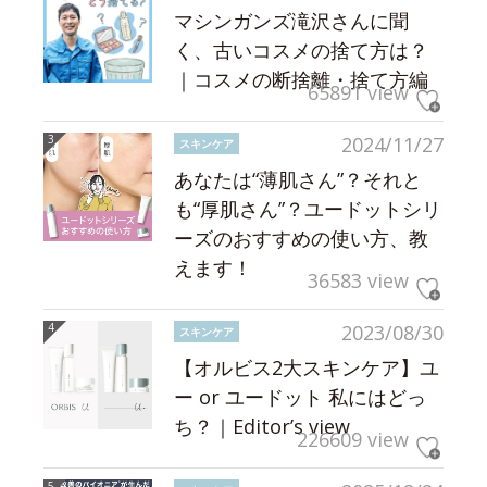
マシンガンズ滝沢さんに聞
く、古いコスメの捨て方は？
｜コスメの断捨離・捨て方編
65891 view
2024/11/27
スキンケア
あなたは“薄肌さん”？それと
も“厚肌さん”？ユードットシリ
ーズのおすすめの使い方、教
えます！
36583 view
2023/08/30
スキンケア
【オルビス2大スキンケア】ユ
ー or ユードット 私にはどっ
ち？｜Editor’s view
226609 view