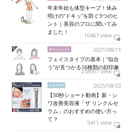
年末年始も体型キープ！休み
明けの“ドキッ”を防ぐ3つのヒ
ント｜美容のプロに聞いてみ
ました！
10467 view
2021/08/11
ポイントメイク
フェイスタイプの基本｜“似合
う”が見つかる16種類の顔印象
238957 view
2025/08/22
スキンケア
【30秒ショート動画】新・シ
ワ改善美容液「ザ リンクルセ
ラム」のおすすめの使い方っ
て？
5411 view