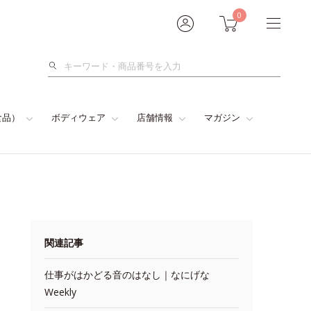
0
検
索
食品）
ボディウェア
店舗情報
マガジン
関連記事
仕事がはかどる音のはなし｜なにげな
Weekly