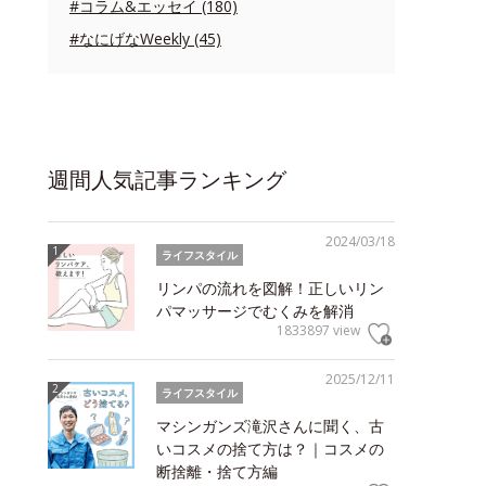
#コラム&エッセイ (180)
#なにげなWeekly (45)
週間人気記事ランキング
2024/03/18
ライフスタイル
リンパの流れを図解！正しいリン
パマッサージでむくみを解消
1833897 view
2025/12/11
ライフスタイル
マシンガンズ滝沢さんに聞く、古
いコスメの捨て方は？｜コスメの
断捨離・捨て方編