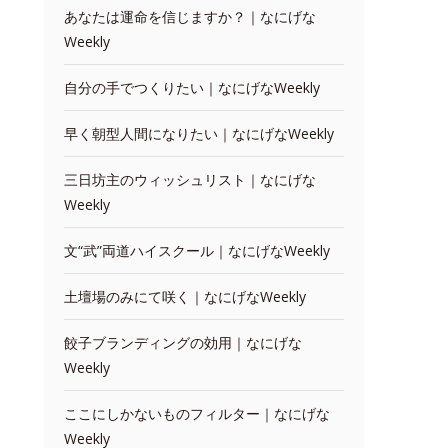
あなたは運命を信じますか？｜なにげな
Weekly
自分の手でつくりたい｜なにげなWeekly
早く朝型人間になりたい｜なにげなWeekly
三日坊主のウィッシュリスト｜なにげな
Weekly
文“武”両道ハイスクール｜なにげなWeekly
土壇場のみにて咲く｜なにげなWeekly
餃子ブランディングの効用｜なにげな
Weekly
ここにしかないものフィルター｜なにげな
Weekly