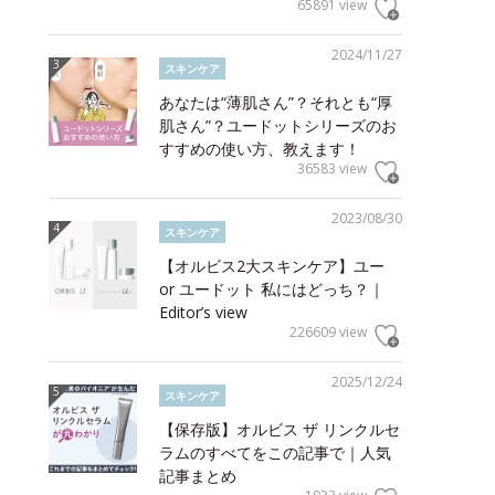
65891 view
2024/11/27
スキンケア
あなたは“薄肌さん”？それとも“厚
肌さん”？ユードットシリーズのお
すすめの使い方、教えます！
36583 view
2023/08/30
スキンケア
【オルビス2大スキンケア】ユー
or ユードット 私にはどっち？｜
Editor’s view
226609 view
2025/12/24
スキンケア
【保存版】オルビス ザ リンクルセ
ラムのすべてをこの記事で｜人気
記事まとめ