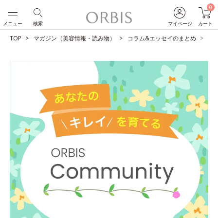
0
メニュー
検索
マイページ
カート
TOP
マガジン（美容情報・読み物）
コラム&エッセイのまとめ
賢く