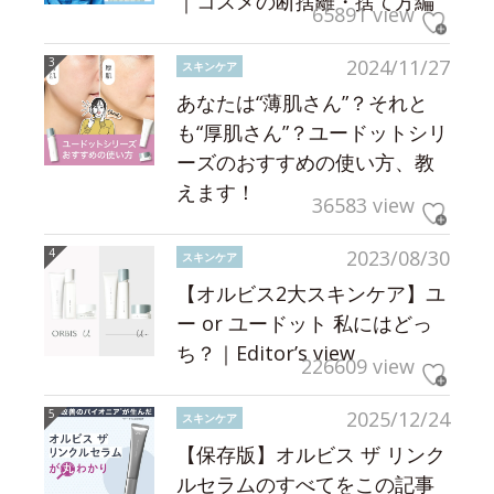
｜コスメの断捨離・捨て方編
65891 view
2024/11/27
スキンケア
あなたは“薄肌さん”？それと
も“厚肌さん”？ユードットシリ
ーズのおすすめの使い方、教
えます！
36583 view
2023/08/30
スキンケア
【オルビス2大スキンケア】ユ
ー or ユードット 私にはどっ
ち？｜Editor’s view
226609 view
2025/12/24
スキンケア
【保存版】オルビス ザ リンク
ルセラムのすべてをこの記事