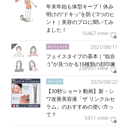
年末年始も体型キープ！休み
明けの“ドキッ”を防ぐ3つのヒ
ント｜美容のプロに聞いてみ
ました！
10467 view
2021/08/11
ポイントメイク
フェイスタイプの基本｜“似合
う”が見つかる16種類の顔印象
238957 view
2025/08/22
スキンケア
【30秒ショート動画】新・シ
ワ改善美容液「ザ リンクルセ
ラム」のおすすめの使い方っ
て？
5411 view