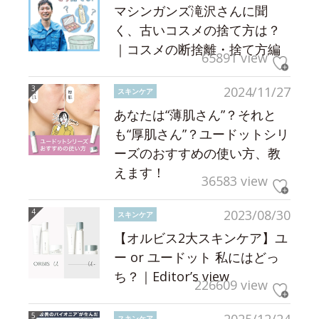
マシンガンズ滝沢さんに聞
く、古いコスメの捨て方は？
｜コスメの断捨離・捨て方編
65891 view
2024/11/27
スキンケア
あなたは“薄肌さん”？それと
も“厚肌さん”？ユードットシリ
ーズのおすすめの使い方、教
えます！
36583 view
2023/08/30
スキンケア
【オルビス2大スキンケア】ユ
ー or ユードット 私にはどっ
ち？｜Editor’s view
226609 view
2025/12/24
スキンケア