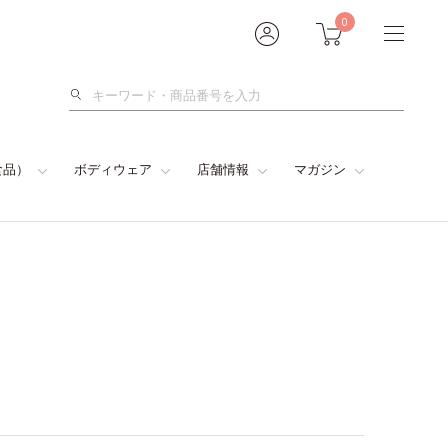
0
検
索
食品）
ボディウェア
店舗情報
マガジン