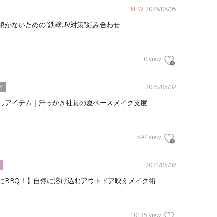
NEW
2026/08/05
焼かないための“鉄壁UV対策”組み合わせ
0 view
2025/05/02
イ
しアイテム｜汗っかき社員の夏ベースメイク支度
597 view
2024/05/02
ク
にBBQ！】自然に溶け込むアウトドア映えメイク術
10135 view