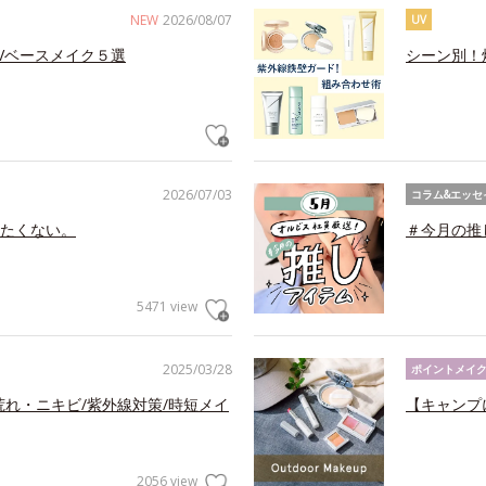
NEW
2026/08/07
UV
Vベースメイク５選
シーン別！
2026/07/03
コラム&エッセ
たくない。
＃今月の推
5471 view
2025/03/28
ポイントメイ
荒れ・ニキビ/紫外線対策/時短メイ
【キャンプ
2056 view