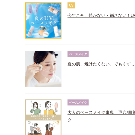
UV
今年こそ、焼かない・崩さない！U
ベースメイク
夏の肌、焼けたくない。でもくずし
ベースメイク
大人のベースメイク事典｜毛穴/肌
ク