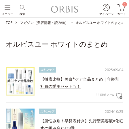
0
メニュー
検索
マイページ
カート
TOP
マガジン（美容情報・読み物）
オルビスユー ホワイトのまとめ
オルビスユー ホワイトのまとめ
2025/09/04
スキンケア
【徹底比較】美白*ケア全品まとめ｜年齢別
社員の愛用セットも！
11086 view
2024/10/25
スキンケア
【肌悩み別！早見表付き】先行型美容液×化粧
水の組み合わせ8選