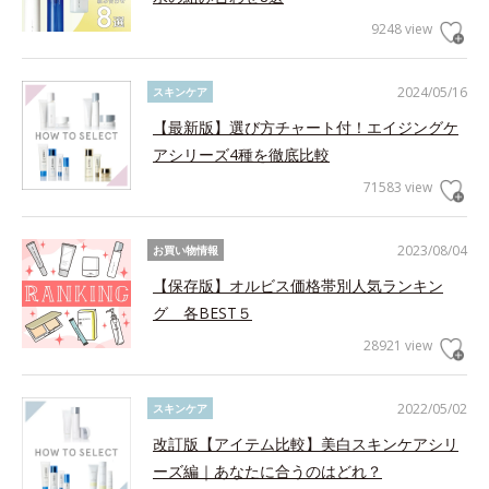
9248 view
2024/05/16
スキンケア
【最新版】選び方チャート付！エイジングケ
アシリーズ4種を徹底比較
71583 view
2023/08/04
お買い物情報
【保存版】オルビス価格帯別人気ランキン
グ 各BEST５
28921 view
2022/05/02
スキンケア
改訂版【アイテム比較】美白スキンケアシリ
ーズ編｜あなたに合うのはどれ？