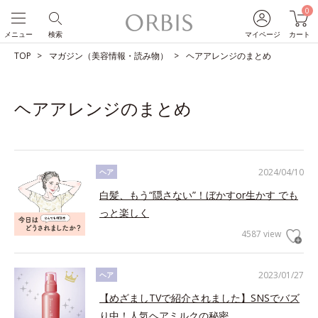
0
メニュー
検索
マイページ
カート
TOP
マガジン（美容情報・読み物）
ヘアアレンジのまとめ
ヘアアレンジのまとめ
2024/04/10
ヘア
白髪、もう“隠さない”！ぼかすor生かす でも
っと楽しく
4587 view
2023/01/27
ヘア
【めざましTVで紹介されました】SNSでバズ
り中！人気ヘアミルクの秘密