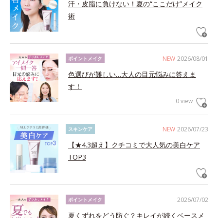
汗・皮脂に負けない！夏の“ここだけ”メイク
術
NEW
2026/08/01
ポイントメイク
色選びが難しい…大人の目元悩みに答えま
す！
0 view
NEW
2026/07/23
スキンケア
【★4.3超え】クチコミで大人気の美白ケア
TOP3
2026/07/02
ポイントメイク
夏くずれをどう防ぐ？キレイが続くベースメ