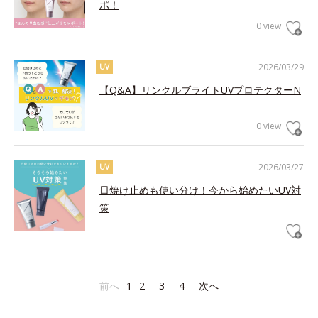
ポ！
0 view
2026/03/29
UV
【Q&A】リンクルブライトUVプロテクターN
0 view
2026/03/27
UV
日焼け止めも使い分け！今から始めたいUV対
策
前へ
1
2
3
4
次へ