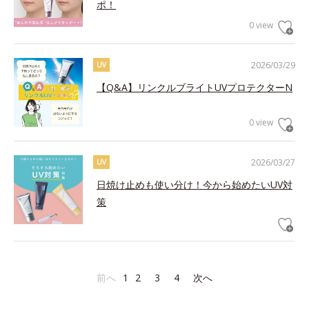
ポ！
0 view
2026/03/29
UV
【Q&A】リンクルブライトUVプロテクターN
0 view
2026/03/27
UV
日焼け止めも使い分け！今から始めたいUV対
策
前へ
1
2
3
4
次へ