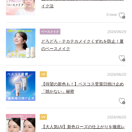
イク法
0 view
2026/06/29
ベースメイク
どろどろ・テカテカメイクくずれを防止！夏
のベースメイク
2026/06/20
UV
【待望の新色も！】ベスコス受賞日焼け止め
「焼かない」秘密
2026/06/20
UV
【大人気UV】新色ローズの仕上がりを徹底レ