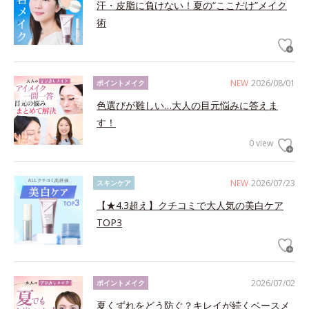
汗・皮脂に負けない！夏の“ここだけ”メイク
術
NEW
2026/08/01
ポイントメイク
色選びが難しい…大人の目元悩みに答えま
す！
0 view
NEW
2026/07/23
スキンケア
【★4.3超え】クチコミで大人気の美白ケア
TOP3
2026/07/02
ポイントメイク
夏くずれをどう防ぐ？キレイが続くベースメ